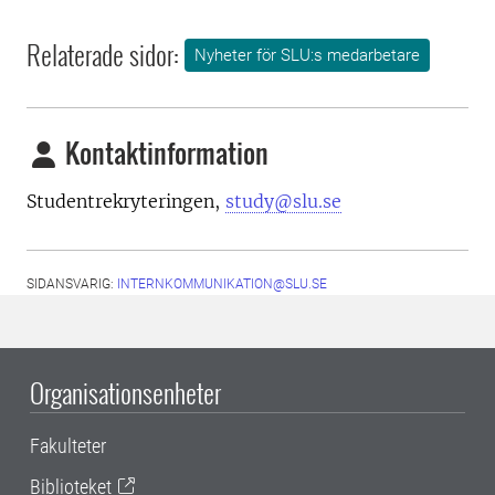
Relaterade sidor:
Nyheter för SLU:s medarbetare
Kontaktinformation
Studentrekryteringen,
study@slu.se
SIDANSVARIG:
INTERNKOMMUNIKATION@SLU.SE
Organisationsenheter
Fakulteter
Biblioteket