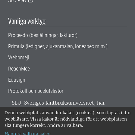
SLU Play
Vanliga verktyg
Proceedo (beställningar, fakturor)
Primula (ledighet, sjukanmälan, lönespec m.m.)
Webbmejl
ReachMee
Edusign
Protokoll och beslutslistor
SLU, Sveriges lantbruksuniversitet, har
verksamhet över hela Sverige. Huvudorter är
Denna webbplats använder kakor (cookies), som lagras i din
Alnarp, Uppsala och Umeå.
SLU är
webbläsare. Vissa kakor är nödvändiga för att webbplatsen
miljöcertifierat enligt ISO 14001. •
Telefon:
ska fungera korrekt. Andra är valbara.
018-67 10 00 • Org nr: 202100-2817 •
Om
Hantera valbara kakor