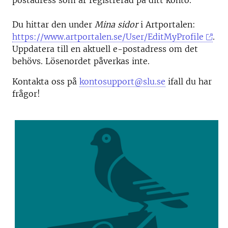
postadress som är registrerad på ditt konto.
Du hittar den under
Mina sidor
i Artportalen:
https://www.artportalen.se/User/EditMyProfile
.
Uppdatera till en aktuell e-postadress om det
behövs. Lösenordet påverkas inte.
Kontakta oss på
kontosupport@slu.se
ifall du har
frågor!