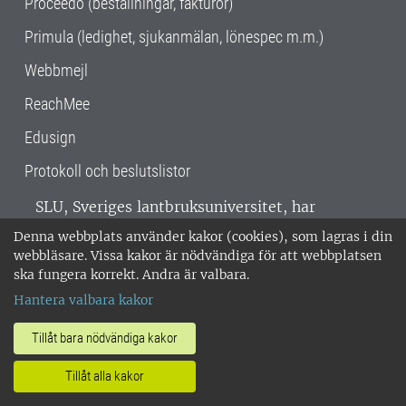
Proceedo (beställningar, fakturor)
Primula (ledighet, sjukanmälan, lönespec m.m.)
Webbmejl
ReachMee
Edusign
Protokoll och beslutslistor
SLU, Sveriges lantbruksuniversitet, har
verksamhet över hela Sverige. Huvudorter är
Denna webbplats använder kakor (cookies), som lagras i din
Alnarp, Uppsala och Umeå.
SLU är
webbläsare. Vissa kakor är nödvändiga för att webbplatsen
miljöcertifierat enligt ISO 14001. •
Telefon:
ska fungera korrekt. Andra är valbara.
018-67 10 00 • Org nr: 202100-2817 •
Om
Hantera valbara kakor
medarbetarwebben
•
SLU:s fakturaadress
•
Om SLU:s webbplatser
•
Vid KRIS
Tillåt bara nödvändiga kakor
•
Hantera kakor
•
Behandling av
Tillåt alla kakor
personuppgifter