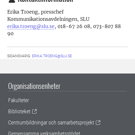
Erika Troeng, presschef
Kommunikationsavdelningen, SLU
erika.troeng@slu.se
, 018-67 26 08, 073-807 88
90
SIDANSVARIG:
ERIKA.TROENG@SLU.SE
Organisationsenheter
Fakulteter
Biblioteket
Centrumbildningar och samarbetsprojekt
Gemensamma verksamhetsstödet