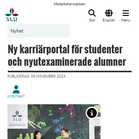
Medarbetarwebben
Till startsida
Sök
English
Meny
Nyhet
Ny karriärportal för studenter
och nyutexaminerade alumner
PUBLICERAD: 06 NOVEMBER 2024
KONTAKT