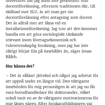
universitet har jag ännu inte genomfört min
docentföreläsning, eftersom traditionen där, till
skillnad mot SLU, är att man ger sin
docentföreläsning efter antagning som docent.
Det är alltså mer att likna vid en
installationsföreläsning. Jag tror att den kommer
handla om att göra sociologiskt tänkande
relevant inom företagsekonomisk och
tvärvetenskaplig forskning, men jag har inte
riktigt börjat fila på innehållet än, säger Jonas
Bååth.
Hur känns det?
– Det är såklart jättekul och något jag arbetat för
att uppnå under en längre tid. Den viktigaste
innebörden för mig personligen är att jag nu får
vara huvudhandledare för doktorander, vilket
också varit en av de viktigaste motivationerna för
mig längs vägen. Efter forskarutbildningen var