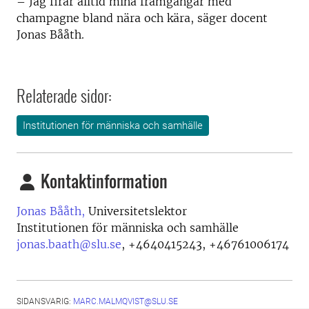
– Jag firar alltid mina framgångar med
champagne bland nära och kära, säger docent
Jonas Bååth.
Relaterade sidor:
Institutionen för människa och samhälle
Kontaktinformation
Jonas Bååth,
Universitetslektor
Institutionen för människa och samhälle
jonas.baath@slu.se
,
+4640415243, +46761006174
SIDANSVARIG:
MARC.MALMQVIST@SLU.SE