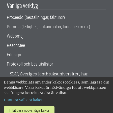
Vanliga verktyg
Proceedo (beställningar, fakturor)
Primula (ledighet, sjukanmälan, lönespec m.m.)
Webbmejl
ReachMee
Edusign
Protokoll och beslutslistor
SLU, Sveriges lantbruksuniversitet, har
verksamhet över hela Sverige. Huvudorter är
Denna webbplats använder kakor (cookies), som lagras i din
Alnarp, Uppsala och Umeå.
SLU är
webbläsare. Vissa kakor är nödvändiga för att webbplatsen
miljöcertifierat enligt ISO 14001. •
Telefon:
ska fungera korrekt. Andra är valbara.
018-67 10 00 • Org nr: 202100-2817 •
Om
Hantera valbara kakor
medarbetarwebben
•
SLU:s fakturaadress
•
Om SLU:s webbplatser
•
Vid KRIS
Tillåt bara nödvändiga kakor