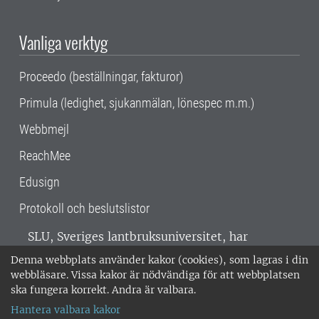
Vanliga verktyg
Proceedo (beställningar, fakturor)
Primula (ledighet, sjukanmälan, lönespec m.m.)
Webbmejl
ReachMee
Edusign
Protokoll och beslutslistor
SLU, Sveriges lantbruksuniversitet, har
verksamhet över hela Sverige. Huvudorter är
Denna webbplats använder kakor (cookies), som lagras i din
Alnarp, Uppsala och Umeå.
SLU är
webbläsare. Vissa kakor är nödvändiga för att webbplatsen
miljöcertifierat enligt ISO 14001. •
Telefon:
ska fungera korrekt. Andra är valbara.
018-67 10 00 • Org nr: 202100-2817 •
Om
Hantera valbara kakor