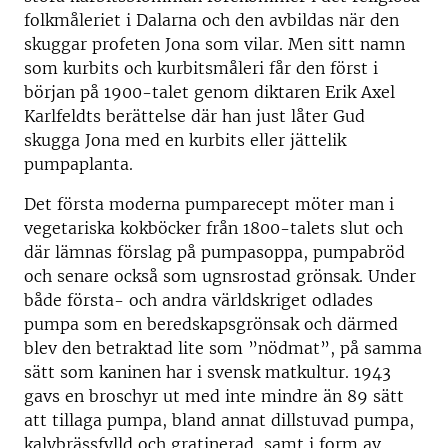
folkmåleriet i Dalarna och den avbildas när den
skuggar profeten Jona som vilar. Men sitt namn
som kurbits och kurbitsmåleri får den först i
början på 1900-talet genom diktaren Erik Axel
Karlfeldts berättelse där han just låter Gud
skugga Jona med en kurbits eller jättelik
pumpaplanta.
Det första moderna pumparecept möter man i
vegetariska kokböcker från 1800-talets slut och
där lämnas förslag på pumpasoppa, pumpabröd
och senare också som ugnsrostad grönsak. Under
både första- och andra världskriget odlades
pumpa som en beredskapsgrönsak och därmed
blev den betraktad lite som ”nödmat”, på samma
sätt som kaninen har i svensk matkultur. 1943
gavs en broschyr ut med inte mindre än 89 sätt
att tillaga pumpa, bland annat dillstuvad pumpa,
kalvbrässfylld och gratinerad, samt i form av