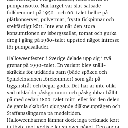
pumparisotto. När kriget var slut satsade
folkhemmet på 1950- och 60-talet hellre på
plåtkonserver, pulvermat, frysta fiskpinnar och
stekfärdigt kött. Inte ens när den stora
konsumtionen av isbergssallat, tomat och gurka
drog i gång på 1980-talet uppstod något intresse
för pumpasallader.
Halloweenfesten i Sverige delade upp sig i två
grenar på 1990-talet. En variant blev snäll-
skräckis för utklädda barn (både spöken och
Spindelmannen förekommer) som går på
tiggarstråt och begär godis. Det här är inte olikt
vad utklädda påskgummor och påskgubbar hållit
på med sedan 1800-talet mitt, eller för den delen
de gamla skabröst sjungande djäkneupptågen och
Staffanssångarna på medeltiden.
Halloweenbarnen lämnar dock inga tecknade kort
i utbyte mot godis eller sjunger något. Den andra