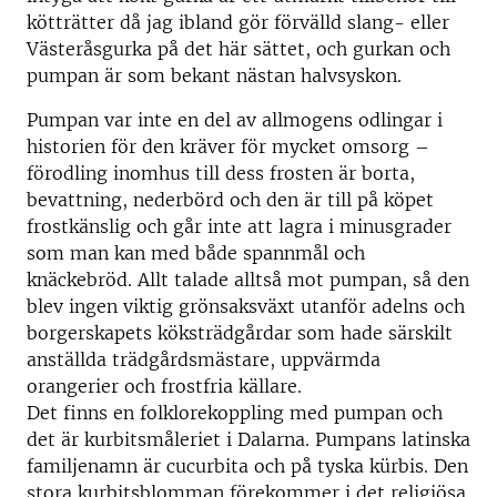
kötträtter då jag ibland gör förvälld slang- eller
Västeråsgurka på det här sättet, och gurkan och
pumpan är som bekant nästan halvsyskon.
Pumpan var inte en del av allmogens odlingar i
historien för den kräver för mycket omsorg –
förodling inomhus till dess frosten är borta,
bevattning, nederbörd och den är till på köpet
frostkänslig och går inte att lagra i minusgrader
som man kan med både spannmål och
knäckebröd. Allt talade alltså mot pumpan, så den
blev ingen viktig grönsaksväxt utanför adelns och
borgerskapets köksträdgårdar som hade särskilt
anställda trädgårdsmästare, uppvärmda
orangerier och frostfria källare.
Det finns en folklorekoppling med pumpan och
det är kurbitsmåleriet i Dalarna. Pumpans latinska
familjenamn är cucurbita och på tyska kürbis. Den
stora kurbitsblomman förekommer i det religiösa