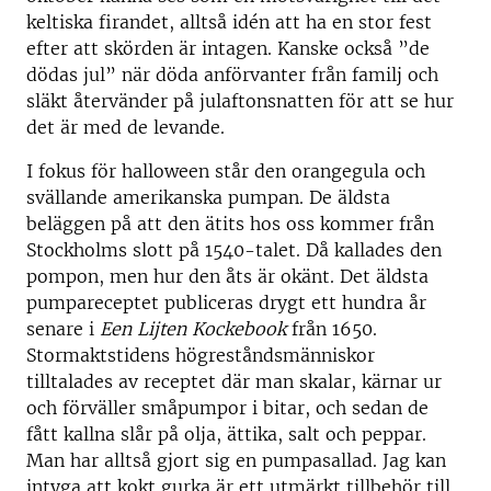
keltiska firandet, alltså idén att ha en stor fest
efter att skörden är intagen. Kanske också ”de
dödas jul” när döda anförvanter från familj och
släkt återvänder på julaftonsnatten för att se hur
det är med de levande.
I fokus för halloween står den orangegula och
svällande amerikanska pumpan. De äldsta
beläggen på att den ätits hos oss kommer från
Stockholms slott på 1540-talet. Då kallades den
pompon, men hur den åts är okänt. Det äldsta
pumpareceptet publiceras drygt ett hundra år
senare i
Een Lijten Kockebook
från 1650.
Stormaktstidens högreståndsmänniskor
tilltalades av receptet där man skalar, kärnar ur
och förväller småpumpor i bitar, och sedan de
fått kallna slår på olja, ättika, salt och peppar.
Man har alltså gjort sig en pumpasallad. Jag kan
intyga att kokt gurka är ett utmärkt tillbehör till