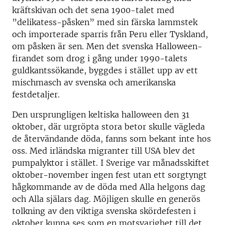
kräftskivan och det sena 1900-talet med
”delikatess-påsken” med sin färska lammstek
och importerade sparris från Peru eller Tyskland,
om påsken är sen. Men det svenska Halloween-
firandet som drog i gång under 1990-talets
guldkantssökande, byggdes i stället upp av ett
mischmasch av svenska och amerikanska
festdetaljer.
Den ursprungligen keltiska halloween den 31
oktober, där urgröpta stora betor skulle vägleda
de återvändande döda, fanns som bekant inte hos
oss. Med irländska migranter till USA blev det
pumpalyktor i stället. I Sverige var månadsskiftet
oktober-november ingen fest utan ett sorgtyngt
hågkommande av de döda med Alla helgons dag
och Alla själars dag. Möjligen skulle en generös
tolkning av den viktiga svenska skördefesten i
oktober kunna ses som en motsvarighet till det