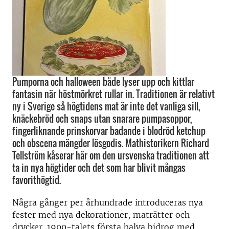
Pumporna och halloween både lyser upp och kittlar
fantasin när höstmörkret rullar in. Traditionen är relativt
ny i Sverige så högtidens mat är inte det vanliga sill,
knäckebröd och snaps utan snarare pumpasoppor,
fingerliknande prinskorvar badande i blodröd ketchup
och obscena mängder lösgodis. Mathistorikern Richard
Tellström kåserar här om den ursvenska traditionen att
ta in nya högtider och det som har blivit mångas
favorithögtid.
Några gånger per århundrade introduceras nya
fester med nya dekorationer, maträtter och
drycker. 1900-talets första halva bidrog med