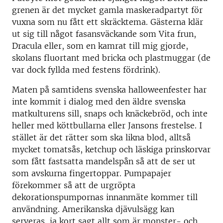
grenen är det mycket gamla maskeradpartyt för
vuxna som nu fått ett skräcktema. Gästerna klär
ut sig till något fasansväckande som Vita frun,
Dracula eller, som en kamrat till mig gjorde,
skolans fluortant med bricka och plastmuggar (de
var dock fyllda med festens fördrink).
Maten på samtidens svenska halloweenfester har
inte kommit i dialog med den äldre svenska
matkulturens sill, snaps och knäckebröd, och inte
heller med köttbullarna eller Jansons frestelse. I
stället är det rätter som ska likna blod, alltså
mycket tomatsås, ketchup och läskiga prinskorvar
som fått fastsatta mandelspån så att de ser ut
som avskurna fingertoppar. Pumpapajer
förekommer så att de urgröpta
dekorationspumpornas innanmäte kommer till
användning. Amerikanska djävulsägg kan
serveras, ja kort sagt allt som är monster- och