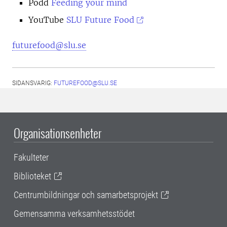
Podd
Feeding your mind
YouTube
SLU Future Food
futurefood@slu.se
SIDANSVARIG:
FUTUREFOOD@SLU.SE
Organisationsenheter
Fakulteter
Biblioteket
Centrumbildningar och samarbetsprojekt
Gemensamma verksamhetsstödet