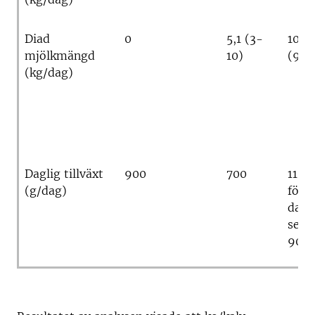
Diad
0
5,1 (3-
10,9
mjölkmängd
10)
(9,2
(kg/dag)
Daglig tillväxt
900
700
1100
(g/dag)
först
daga
seda
900