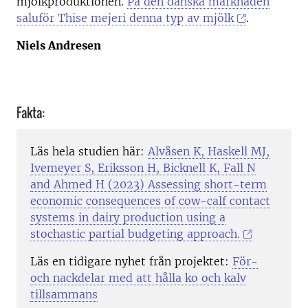
mjölkproduktionen.
På den danska marknaden
saluför Thise mejeri denna typ av mjölk
.
Niels Andresen
Fakta:
Läs hela studien här:
Alvåsen K, Haskell MJ,
Ivemeyer S, Eriksson H, Bicknell K, Fall N
and Ahmed H (2023) Assessing short-term
economic consequences of cow-calf contact
systems in dairy production using a
stochastic partial budgeting approach.
Läs en tidigare nyhet från projektet:
För-
och nackdelar med att hålla ko och kalv
tillsammans