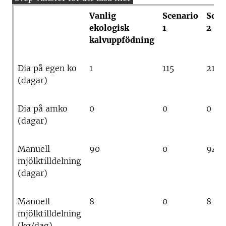
Vanlig
Scenario
Scen
ekologisk
1
2
kalvuppfödning
Dia på egen ko
1
115
21
(dagar)
Dia på amko
0
0
0
(dagar)
Manuell
90
0
94
mjölktilldelning
(dagar)
Manuell
8
0
8
mjölktilldelning
(kg/dag)