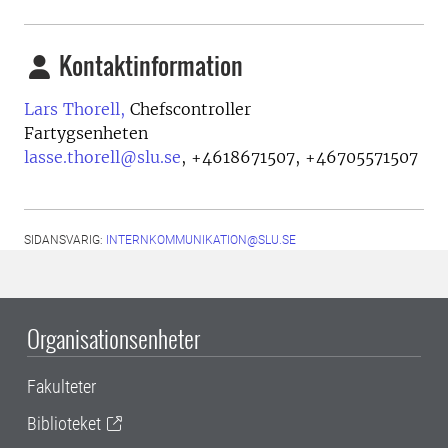
Kontaktinformation
Lars Thorell,
Chefscontroller
Fartygsenheten
lasse.thorell@slu.se
,
+4618671507, +46705571507
SIDANSVARIG:
INTERNKOMMUNIKATION@SLU.SE
Organisationsenheter
Fakulteter
Biblioteket