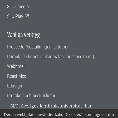
SLU i media
SLU Play
Vanliga verktyg
Proceedo (beställningar, fakturor)
Primula (ledighet, sjukanmälan, lönespec m.m.)
Webbmejl
ReachMee
Edusign
Protokoll och beslutslistor
SLU, Sveriges lantbruksuniversitet, har
verksamhet över hela Sverige. Huvudorter är
Denna webbplats använder kakor (cookies), som lagras i din