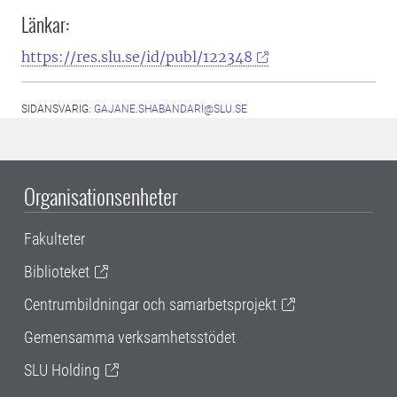
Länkar:
https://res.slu.se/id/publ/122348
SIDANSVARIG:
GAJANE.SHABANDARI@SLU.SE
Organisationsenheter
Fakulteter
Biblioteket
Centrumbildningar och samarbetsprojekt
Gemensamma verksamhetsstödet
SLU Holding