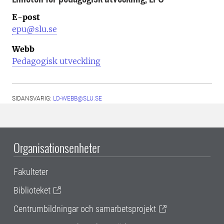
E-post
epu@slu.se
Webb
Pedagogisk utveckling
SIDANSVARIG:
LD-WEBB@SLU.SE
Organisationsenheter
Fakulteter
Biblioteket
Centrumbildningar och samarbetsprojekt