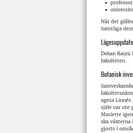
professor
universit
När det gälle
Samtliga dess
Lägesuppdate
Dekan Rauni 
fakulteten.
Botanisk inve
Samverkansko
fakultetsnämn
agera Linnés 
själv var ute
Mariette igen
ska växterna 
gjorts i områ