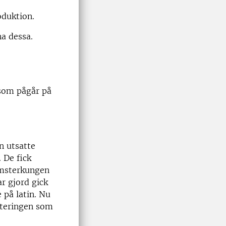
oduktion.
na dessa.
om pågår på
n utsatte
 De fick
lomsterkungen
r gjord gick
 på latin. Nu
enteringen som