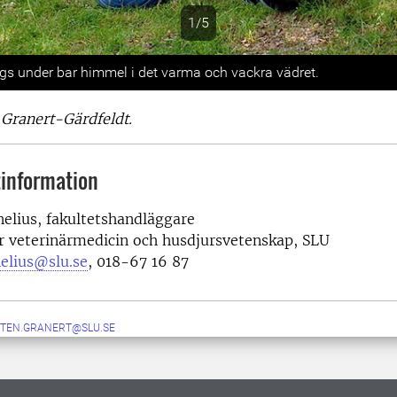
1/5
s
gs under bar himmel i det varma och vackra vädret.
Granert-Gärdfeldt.
information
nelius, fakultetshandläggare
r veterinärmedicin och husdjursvetenskap, SLU
nelius@slu.se
, 018-67 16 87
TEN.GRANERT@SLU.SE