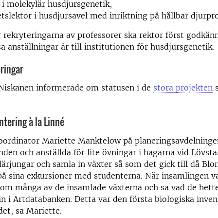
 i molekylär husdjursgenetik,
etslektor i husdjursavel med inriktning på hållbar djurpr
r rekryteringarna av professorer ska rektor först godkän
a anställningar är till institutionen för husdjursgenetik.
ringar
Niskanen informerade om statusen i de
stora projekten
s
ntering à la Linné
ordinator Mariette Manktelow på planeringsavdelninge
den och anställda för lite övningar i hagarna vid Lövsta.
lärjungar och samla in växter så som det gick till då B
 på sina exkursioner med studenterna. När insamlingen va
om många av de insamlade växterna och sa vad de hette
in i Artdatabanken. Detta var den första biologiska inv
det, sa Mariette.