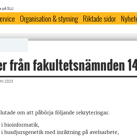
e på SLU
ervice
Organisation & styrning
Riktade sidor
Nyhet
i
r från fakultetsnämnden 14
NI 2023
utade om att påbörja följande rekryteringar.
 i bioinformatik,
 i husdjursgenetik med inriktning på avelsarbete,