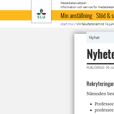
Medarbetarwebben
Information och service för medarbetar
Till startsida
Min anställning
Stöd & s
start mw
/
VH fakultetsnämnd 14 jun
Nyhet
Nyhete
PUBLICERAD: 09 JU
Rekryteringar
Nämnden besl
Professor
professor