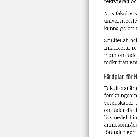
rekryterad oc
NJ:s fakultet
universitetsl
kunna ge ett 
SciLifeLab oc
finansierar r
inom området
mdkr från Knu
Färdplan för 
Fakultetsnämn
forskningsomr
vetenskaper. 
området där 
livsmedelsbio
ämnesområden
förändringen 