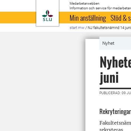
Medarbetarwebben
Information och service för medarbetar
Till startsida
Min anställning
Stöd & s
start mw
/
NJ fakultetsnämnd 14 jun
Nyhet
Nyhete
juni
PUBLICERAD: 09 JU
Rekryteringar
Fakultetsnämn
rekryteras.