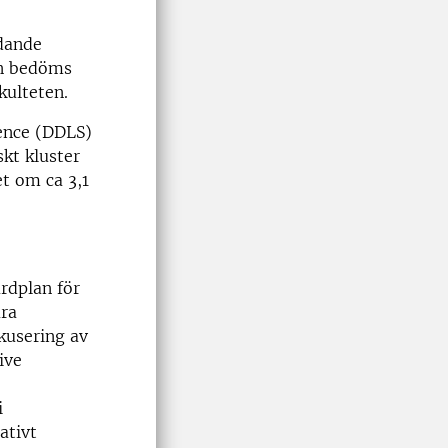
ädande
en bedöms
kulteten.
ience (DDLS)
kt kluster
t om ca 3,1
ärdplan för
ära
kusering av
ive
i
ativt