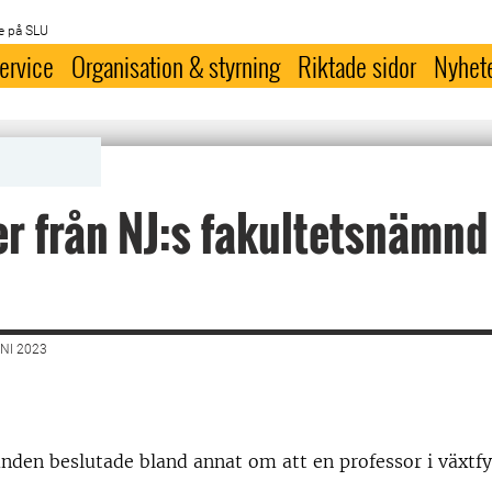
e på SLU
ervice
Organisation & styrning
Riktade sidor
Nyhet
i
r från NJ:s fakultetsnämnd
NI 2023
den beslutade bland annat om att en professor i växtfy