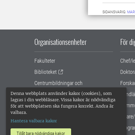
SIDANSVARIG:
MAR
Organisationsenheter
För d
Fakulteter
Chef/l
Biblioteket
Doktor
Centrumbildningar och
Forska
samarbetsprojekt
Denna webbplats använder kakor (cookies), som
Handlä
lagras i din webbläsare. Vissa kakor är nödvändiga
Gemensamma verksamhetsstödet
Kommu
för att webbplatsen ska fungera korrekt. Andra är
valbara.
SLU Holding
Lärare/
Hantera valbara kakor
Progra
Tillåt bara nödvändiga kakor