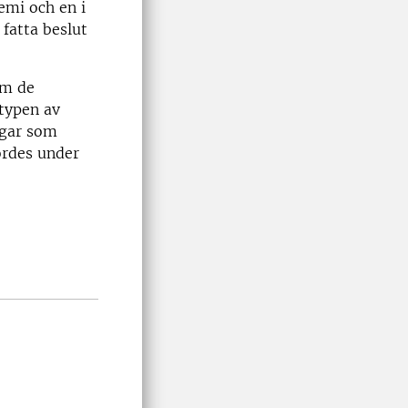
emi och en i
fatta beslut
om de
typen av
ingar som
ordes under