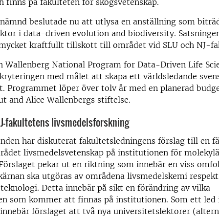
h finns på fakulteten för skogsvetenskap.
snämnd beslutade nu att utlysa en anställning som bitr
ektor i data-driven evolution and biodiversity. Satsning
mycket kraftfullt tillskott till området vid SLU och NJ-fa
h Wallenberg National Program for Data-Driven Life Sc
ekryteringen med målet att skapa ett världsledande svens
. Programmet löper över tolv år med en planerad budge
t and Alice Wallenbergs stiftelse.
NJ-fakultetens livsmedelsforskning
den har diskuterat fakultetsledningens förslag till en f
ådet livsmedelsvetenskap på institutionen för molekyl
Förslaget pekar ut en riktning som innebär en viss omfo
kärnan ska utgöras av områdena livsmedelskemi respekt
teknologi. Detta innebär på sikt en förändring av vilka
 som kommer att finnas på institutionen. Som ett led 
innebär förslaget att två nya universitetslektorer (altern