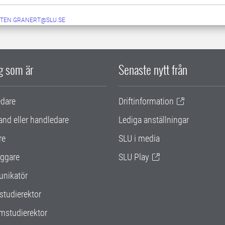
TEN.GRANERT@SLU.SE
ig som är
Senaste nytt från
edare
Driftinformation
and eller handledare
Lediga anställningar
re
SLU i media
ggare
SLU Play
nikatör
studierektor
mstudierektor