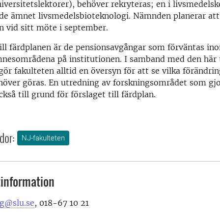
iversitetslektorer), behöver rekryteras; en i livsmedelsk
de ämnet livsmedelsbioteknologi. Nämnden planerar att 
 vid sitt möte i september.
ill färdplanen är de pensionsavgångar som förväntas in
nesområdena på institutionen. I samband med den här 
gör fakulteten alltid en översyn för att se vilka förändr
ehöver göras. En utredning av forskningsområdet som gj
kså till grund för förslaget till färdplan.
dor:
NJ-fakulteten
information
rg@slu.se
, 018-67 10 21