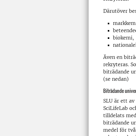
Därutöver bes
markkemi
beteende
biokemi,
national
Även en biträ
rekryteras. S
biträdande un
(se nedan)
Biträdande univer
SLU är ett av
SciLifeLab oc
tilldelats me
biträdande uni
medel för två