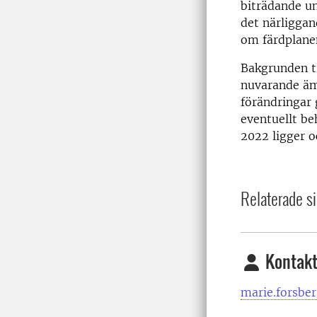
biträdande un
det närliggan
om färdplanen
Bakgrunden t
nuvarande äm
förändringar 
eventuellt b
2022 ligger oc
Relaterade si
Kontakt
marie.forsbe