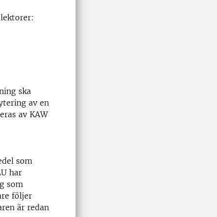
lektorer:
ning ska
ytering av en
ieras av KAW
medel som
LU har
ing som
re följer
aren är redan