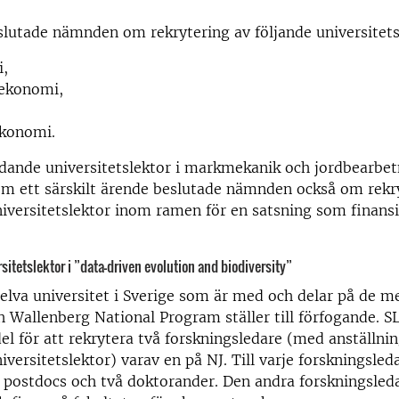
lutade nämnden om rekrytering av följande universitets
,
ekonomi,
ekonomi.
dande universitetslektor i markmekanik och jordbearbet
om ett särskilt ärende beslutade nämnden också om rekr
iversitetslektor inom ramen för en satsning som finans
sitetslektor i ”data-driven evolution and biodiversity”
 elva universitet i Sverige som är med och delar på de 
h Wallenberg National Program ställer till förfogande. S
del för att rekrytera två forskningsledare (med anställn
versitetslektor) varav en på NJ. Till varje forskningsleda
 postdocs och två doktorander. Den andra forskningsled