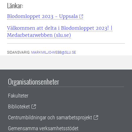
Länkar:
Blodomloppet 2023 - Uppsala
Välkommen att delta i Blodomloppet 2023! |
Medarbetarwebben (slu.se)
SIDANSVARIG:
MARKMILJO-WEBB@SLU.SE
Organisationsenheter
Fakulteter
Biblioteket
Centrumbildningar och samarbetsprojekt
Gemensamma verksamhetsstödet