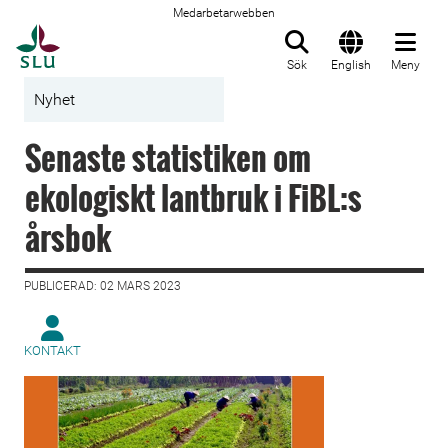
Medarbetarwebben
Till startsida
Sök
English
Meny
Nyhet
Senaste statistiken om
ekologiskt lantbruk i FiBL:s
årsbok
PUBLICERAD: 02 MARS 2023
KONTAKT