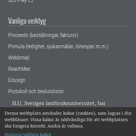
Vanliga verktyg
Proceedo (beställningar, fakturor)
Primula (ledighet, sjukanmälan, lönespec m.m.)
Webbmejl
ReachMee
Edusign
Protokoll och beslutslistor
SLU, Sveriges lantbruksuniversitet, har
verksamhet över hela Sverige. Huvudorter är
Denna webbplats använder kakor (cookies), som lagras i din
Alnarp, Uppsala och Umeå.
SLU är
webbläsare. Vissa kakor är nödvändiga för att webbplatsen
miljöcertifierat enligt ISO 14001. •
Telefon:
ska fungera korrekt. Andra är valbara.
018-67 10 00 • Org nr: 202100-2817 •
Om
Hantera valbara kakor