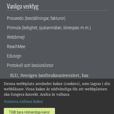
Vanliga verktyg
Proceedo (beställningar, fakturor)
Primula (ledighet, sjukanmälan, lönespec m.m.)
Webbmejl
ReachMee
Edusign
Protokoll och beslutslistor
SLU, Sveriges lantbruksuniversitet, har
verksamhet över hela Sverige. Huvudorter är
Denna webbplats använder kakor (cookies), som lagras i din
Alnarp, Uppsala och Umeå.
SLU är
webbläsare. Vissa kakor är nödvändiga för att webbplatsen
miljöcertifierat enligt ISO 14001. •
Telefon:
ska fungera korrekt. Andra är valbara.
018-67 10 00 • Org nr: 202100-2817 •
Om
Hantera valbara kakor
medarbetarwebben
•
SLU:s fakturaadress
•
Om SLU:s webbplatser
•
Vid KRIS
Tillåt bara nödvändiga kakor