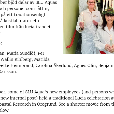
ber bjöd delar av SLU Aquas
och personer som fått ny
 på ett traditionsenligt
å kustlaboratoriet i
en film från luciafirandet
r.
e:
n, Maria Sundlöf, Per
a Wallin Kihlberg, Matilda
vette Heimbrand, Carolina Åkerlund, Agnes Olin, Benja
Karlsson.
er, some of SLU Aqua's new employees (and persons w
 new internal post) held a traditional Lucia celebration a
Coastal Research in Öregrund. See a shorter movie from t
below.