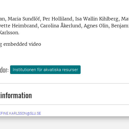
n, Maria Sundlöf, Per Holliland, Isa Wallin Kihlberg, Ma
vette Heimbrand, Carolina Åkerlund, Agnes Olin, Benja
Karlsson.
ing embedded video
dor:
Institutionen för akvatiska resurser
information
EFINE.KARLSSON@SLU.SE