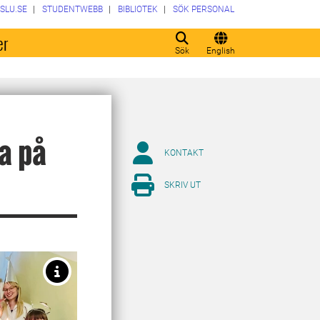
SLU.SE
STUDENTWEBB
BIBLIOTEK
SÖK PERSONAL
er
Sök
English
a på
KONTAKT
SKRIV UT