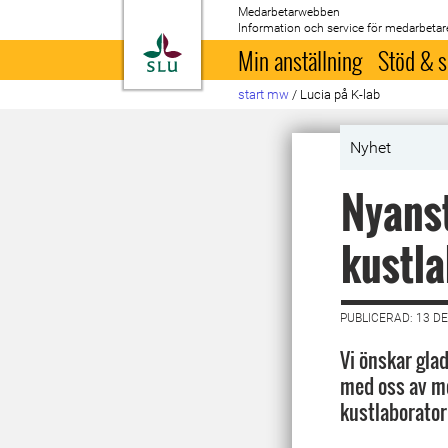
Medarbetarwebben
Information och service för medarbetar
Till startsida
Min anställning
Stöd & s
start mw
/
Lucia på K-lab
Nyhet
Nyanst
kustla
PUBLICERAD: 13 D
Vi önskar glad
med oss av mo
kustlaborator