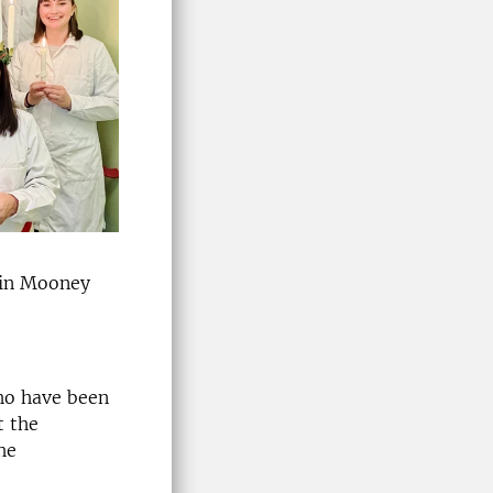
min Mooney
ho have been
t the
he