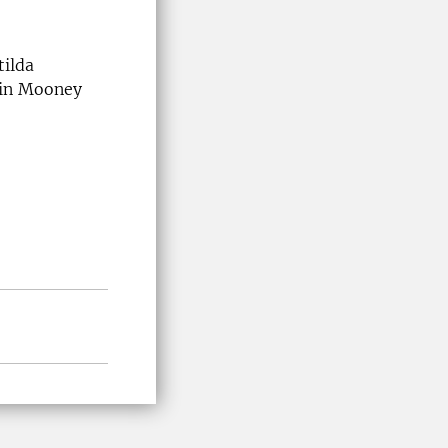
tilda
min Mooney