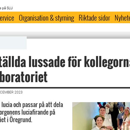
e på SLU
ervice
Organisation & styrning
Riktade sidor
Nyhet
ällda lussade för kollegorn
boratoriet
ECEMBER 2023
 lucia och passar på att dela
rgonens luciafirande på
iet i Öregrund.