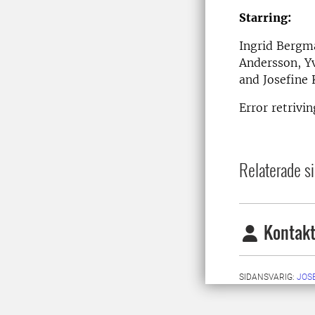
Starring:
Ingrid Bergma
Andersson, Y
and Josefine 
Error retriv
Relaterade si
Kontakt
SIDANSVARIG:
JOS