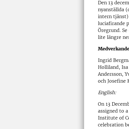
Den 13 decem
nyanställda (
intern tjänst)
luciafirande p
Öregrund. Se 
lite längre ne
Medverkand
Ingrid Bergma
Holliland, Is
Andersson, Y
och Josefine 
English:
On 13 Decemb
assigned to a
Institute of 
celebration 