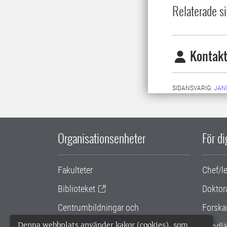
Relaterade si
Kontakt
SIDANSVARIG:
JAN
Organisationsenheter
För d
Fakulteter
Chef/l
Biblioteket
Doktor
Centrumbildningar och
Forska
samarbetsprojekt
Denna webbplats använder kakor (cookies), som
Handlä