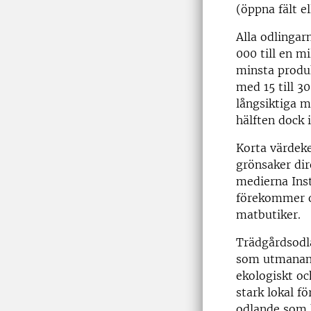
(öppna fält e
Alla odlingarn
000 till en m
minsta produk
med 15 till 3
långsiktiga må
hälften dock i
Korta värdeke
grönsaker dir
medierna Ins
förekommer oc
matbutiker.
Trädgårdsodla
som utmanande
ekologiskt oc
stark lokal f
odlande som 