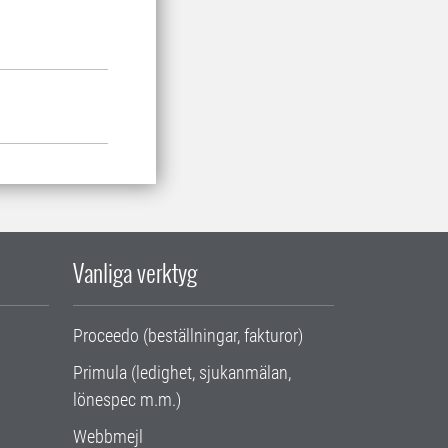
Vanliga verktyg
Proceedo (beställningar, fakturor)
Primula (ledighet, sjukanmälan,
lönespec m.m.)
Webbmejl