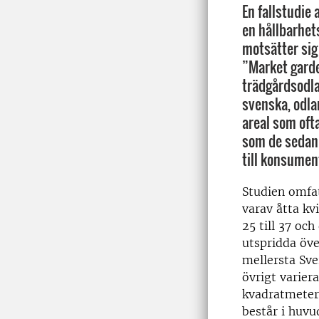
En fallstudie
en hållbarhe
motsätter sig 
”Market garde
trädgårdsodla
svenska, odla
areal som oft
som de sedan s
till konsumen
Studien omfat
varav åtta kv
25 till 37 och
utspridda öve
mellersta Sve
övrigt varier
kvadratmeter 
består i huvu