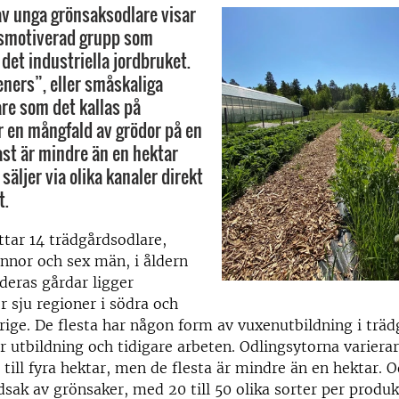
 av unga grönsaksodlare visar
tsmotiverad grupp som
det industriella jordbruket.
ners”, eller småskaliga
re som det kallas på
r en mångfald av grödor på en
ast är mindre än en hektar
äljer via olika kanaler direkt
t.
tar 14 trädgårdsodlare,
innor och sex män, i åldern
 deras gårdar ligger
r sju regioner i södra och
rige. De flesta har någon form av vuxenutbildning i träd
ar utbildning och tidigare arbeten. Odlingsytorna variera
till fyra hektar, men de flesta är mindre än en hektar. 
dsak av grönsaker, med 20 till 50 olika sorter per produ