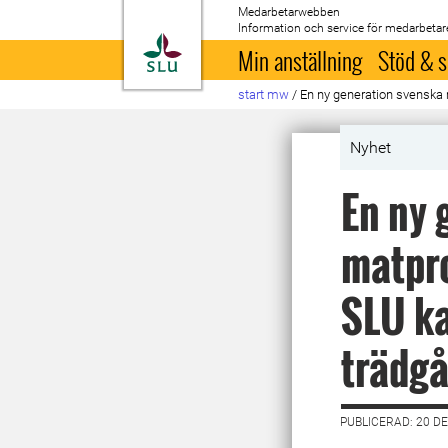
Medarbetarwebben
Information och service för medarbetar
Till startsida
Min anställning
Stöd & s
start mw
/
En ny generation svenska 
Nyhet
En ny 
matpro
SLU ka
trädg
PUBLICERAD: 20 D