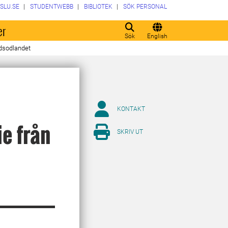
SLU.SE
STUDENTWEBB
BIBLIOTEK
SÖK PERSONAL
er
Sök
English
rdsodlandet
KONTAKT
e från
SKRIV UT