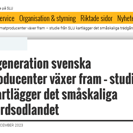
e på SLU
ervice
Organisation & styrning
Riktade sidor
Nyhet
matproducenter växer fram – studie från SLU kartlägger det småskaliga trädgå
generation svenska
ducenter växer fram – studi
rtlägger det småskaliga
årdsodlandet
ECEMBER 2023