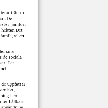
ierar från 10
nor. De
meter, jämfört
 hektar. Det
familj, vilket
der sina
s de sociala
er. Det
 och
 de uppfattar
nomiskt,
ening i en
 mer hållbart
d användning