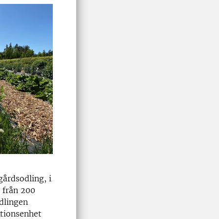
gårdsodling, i
r från 200
Odlingen
ktionsenhet