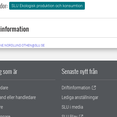
dor:
SLU Ekologisk produktion och konsumtion
information
NE.NORDLUND.OTHEN@SLU.SE
ig som är
Senaste nytt från
edare
Driftinformation
and eller handledare
Lediga anställningar
re
SLU i media
ggare
SLU Play