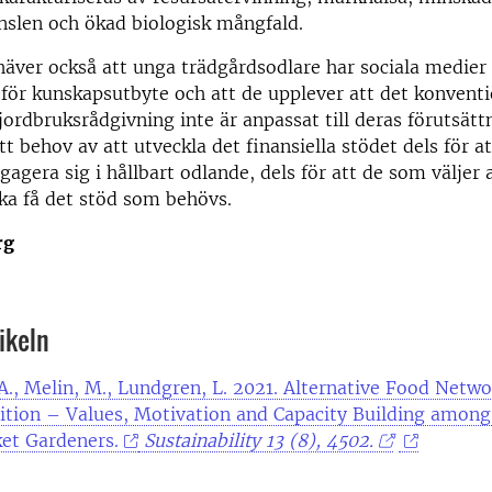
änslen och ökad biologisk mångfald.
äver också att unga trädgårdsodlare har sociala medier
 för kunskapsutbyte och att de upplever att det konventi
jordbruksrådgivning inte är anpassat till deras förutsätt
tt behov av att utveckla det finansiella stödet dels för a
ngagera sig i hållbart odlande, dels för att de som väljer 
ka få det stöd som behövs.
rg
tikeln
A., Melin, M., Lundgren, L. 2021. Alternative Food Netw
ition – Values, Motivation and Capacity Building amon
et Gardeners.
Sustainability 13 (8), 4502.