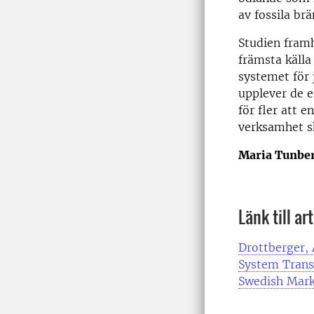
av fossila br
Studien framh
främsta källa
systemet för 
upplever de e
för fler att e
verksamhet s
Maria Tunbe
Länk till ar
Drottberger, 
System Trans
Swedish Mark