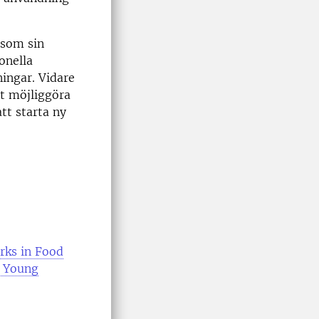
 som sin
onella
ningar. Vidare
tt möjliggöra
att starta ny
orks in Food
g Young