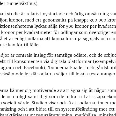
ller tunnelväxthus).
a i studie är relativt nystartade och årlig omsättning var
iljon kronor, med ett genomsnitt på knappt 300 000 kro
tionsenheterna lyckas sälja för 500 kronor per kvadrat
0 kronor per kvadratmeter för odlingar som överstiger en
let är enligt odlarna att kunna försörja sig själv och sin 
nte kan för tillfället.
djor är centrala inslag för samtliga odlare, och de erbju
ekt till konsumenten via digitala plattformar (exempelvi
tagram och Facebook), ’bondemarknader’ och gårdsbutik
kså modeller där odlarna säljer till lokala restauranger
rna känner sig motiverade av att ägna sig åt något som
 och roligt samtidigt som de bidrar till att skapa eko
h socialt värde. Studien visar också att odlarna finner m
örankring och i att bidra till en systemförändring mot ett
karaktäriseras av resursåtervinning, markhälsa, minska