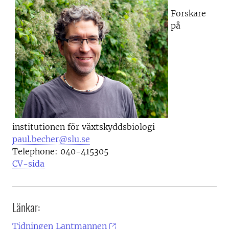
Forskare
på
institutionen för växtskyddsbiologi
paul.becher@slu.se
Telephone:
040-415305
CV-sida
Länkar:
Tidningen Lantmannen