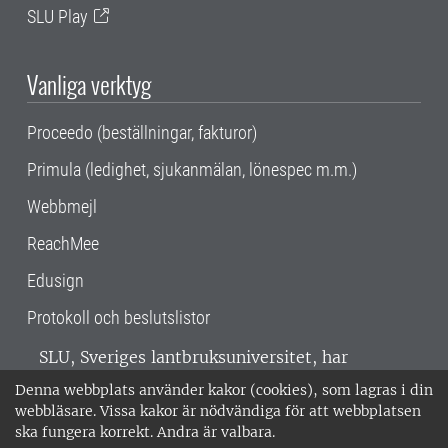
SLU Play
Vanliga verktyg
Proceedo (beställningar, fakturor)
Primula (ledighet, sjukanmälan, lönespec m.m.)
Webbmejl
ReachMee
Edusign
Protokoll och beslutslistor
SLU, Sveriges lantbruksuniversitet, har
verksamhet över hela Sverige. Huvudorter är
Denna webbplats använder kakor (cookies), som lagras i din
Alnarp, Uppsala och Umeå.
SLU är
webbläsare. Vissa kakor är nödvändiga för att webbplatsen
miljöcertifierat enligt ISO 14001. •
Telefon:
ska fungera korrekt. Andra är valbara.