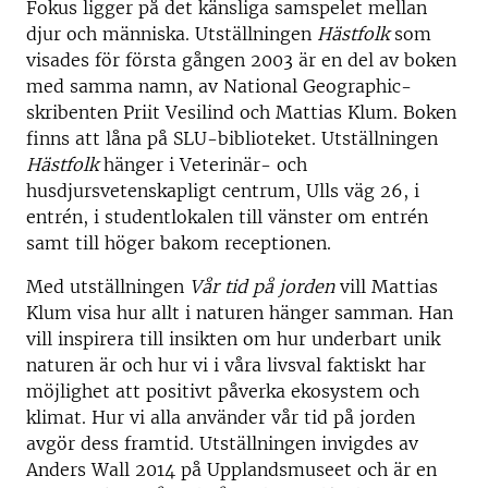
Fokus ligger på det känsliga samspelet mellan
djur och människa. Utställningen
Hästfolk
som
visades för första gången 2003 är en del av boken
med samma namn, av National Geographic-
skribenten Priit Vesilind och Mattias Klum. Boken
finns att låna på SLU-biblioteket. Utställningen
Hästfolk
hänger i Veterinär- och
husdjursvetenskapligt centrum, Ulls väg 26, i
entrén, i studentlokalen till vänster om entrén
samt till höger bakom receptionen.
Med utställningen
Vår tid på jorden
vill Mattias
Klum visa hur allt i naturen hänger samman. Han
vill inspirera till insikten om hur underbart unik
naturen är och hur vi i våra livsval faktiskt har
möjlighet att positivt påverka ekosystem och
klimat. Hur vi alla använder vår tid på jorden
avgör dess framtid. Utställningen invigdes av
Anders Wall 2014 på Upplandsmuseet och är en