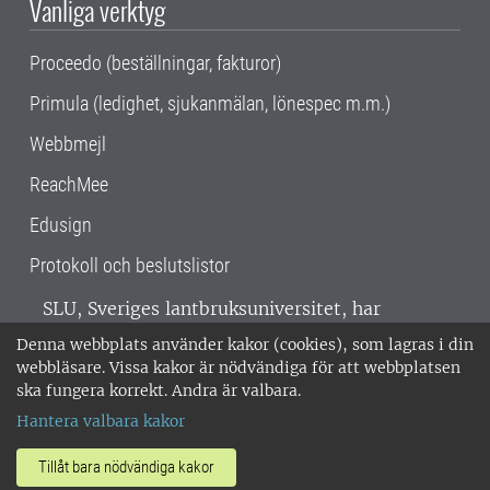
Vanliga verktyg
Proceedo (beställningar, fakturor)
Primula (ledighet, sjukanmälan, lönespec m.m.)
Webbmejl
ReachMee
Edusign
Protokoll och beslutslistor
SLU, Sveriges lantbruksuniversitet, har
verksamhet över hela Sverige. Huvudorter är
Denna webbplats använder kakor (cookies), som lagras i din
Alnarp, Uppsala och Umeå.
SLU är
webbläsare. Vissa kakor är nödvändiga för att webbplatsen
miljöcertifierat enligt ISO 14001. •
Telefon:
ska fungera korrekt. Andra är valbara.
018-67 10 00 • Org nr: 202100-2817 •
Om
Hantera valbara kakor
medarbetarwebben
•
SLU:s fakturaadress
•
Om SLU:s webbplatser
•
Vid KRIS
Tillåt bara nödvändiga kakor