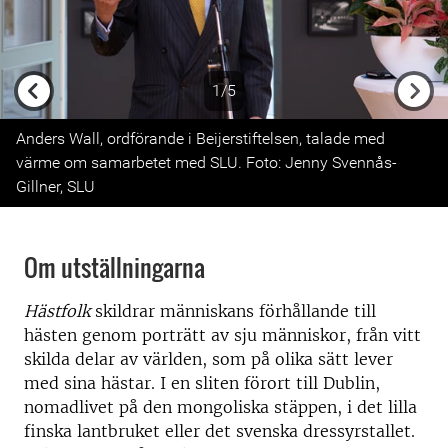
1/5
Previous
Next
Anders Wall, ordförande i Beijerstiftelsen, talade med
värme om samarbetet med SLU. Foto: Jenny Svennås-
Gillner, SLU
Om utställningarna
Hästfolk
skildrar människans förhållande till
hästen genom porträtt av sju människor, från vitt
skilda delar av världen, som på olika sätt lever
med sina hästar. I en sliten förort till Dublin,
nomadlivet på den mongoliska stäppen, i det lilla
finska lantbruket eller det svenska dressyrstallet.