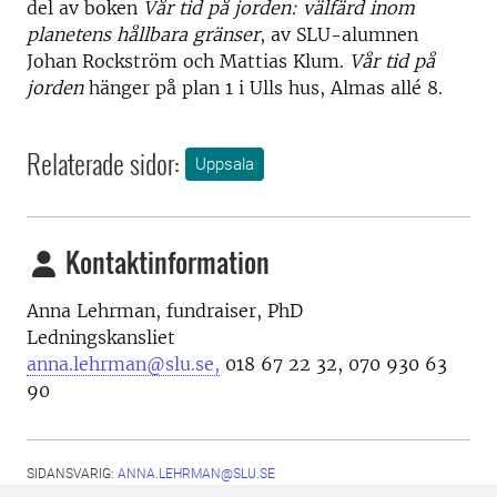
del av boken
Vår tid på jorden: välfärd inom
planetens hållbara gränser
, av SLU-alumnen
Johan Rockström och Mattias Klum.
Vår tid på
jorden
hänger på plan 1 i Ulls hus, Almas allé 8.
Relaterade sidor:
Uppsala
Kontaktinformation
Anna Lehrman, fundraiser, PhD
Ledningskansliet
anna.lehrman@slu.se,
018 67 22 32, 070 930 63
90
SIDANSVARIG:
ANNA.LEHRMAN@SLU.SE