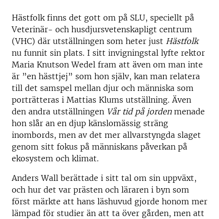
Hästfolk finns det gott om på SLU, speciellt på
Veterinär- och husdjursvetenskapligt centrum
(VHC) där utställningen som heter just
Hästfolk
nu funnit sin plats. I sitt invigningstal lyfte rektor
Maria Knutson Wedel fram att även om man inte
är ”en hästtjej” som hon själv, kan man relatera
till det samspel mellan djur och människa som
porträtteras i Mattias Klums utställning. Även
den andra utställningen
Vår tid på jorden
menade
hon slår an en djup känslomässig sträng
inombords, men av det mer allvarstyngda slaget
genom sitt fokus på människans påverkan på
ekosystem och klimat.
Anders Wall berättade i sitt tal om sin uppväxt,
och hur det var prästen och läraren i byn som
först märkte att hans läshuvud gjorde honom mer
lämpad för studier än att ta över gården, men att