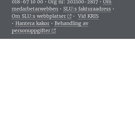
018-67 10 00 • Org nr: 202100-2817 •
Om
medarbetarwebben
•
SLU:s fakturaadress
•
Om SLU:s webbplatser
•
Vid KRIS
•
Hantera kakor
•
Behandling av
personuppgifter