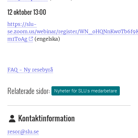
12 oktober 13:00
https://slu-
se.zoom.us/webinar/register/WN_oHQNnKw0Tb6f
m1ToAg
(engelska)
FAQ - Ny resebyrå
Relaterade sidor:
Nyheter för SLU:s medarbetare
Kontaktinformation
resor@slu.se