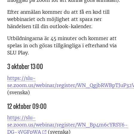
inloggad på zoom för att kunna göra anmälan).
Efter anmälan kommer du att få en kod till
webbinariet och möjlighet att spara ner
händelsen till din outlook-kalender.
Utbildningarna är 45 minuter och kommer att
spelas in och göras tillgängliga i efterhand via
SLU Play.
3 oktober 13:00
https://slu-
se.zoom.us/webinar/register/WN_QgjbRWBpTJuP3
(svenska)
12 oktober 09:00
https://slu-
se.zoom.us/webinar/register/WN_Bp4m6cYRSY6-
DG-3VGFpWA
(svenska)