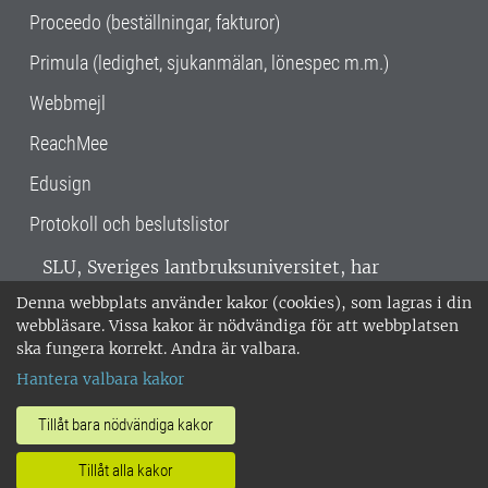
Proceedo (beställningar, fakturor)
Primula (ledighet, sjukanmälan, lönespec m.m.)
Webbmejl
ReachMee
Edusign
Protokoll och beslutslistor
SLU, Sveriges lantbruksuniversitet, har
verksamhet över hela Sverige. Huvudorter är
Denna webbplats använder kakor (cookies), som lagras i din
Alnarp, Uppsala och Umeå.
SLU är
webbläsare. Vissa kakor är nödvändiga för att webbplatsen
miljöcertifierat enligt ISO 14001. •
Telefon:
ska fungera korrekt. Andra är valbara.
018-67 10 00 • Org nr: 202100-2817 •
Om
Hantera valbara kakor
medarbetarwebben
•
SLU:s fakturaadress
•
Om SLU:s webbplatser
•
Vid KRIS
Tillåt bara nödvändiga kakor
•
Hantera kakor
•
Behandling av
Tillåt alla kakor
personuppgifter