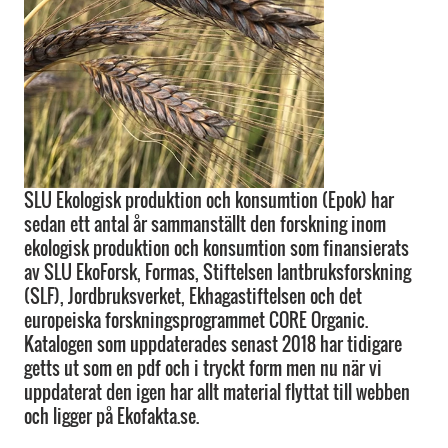
SLU Ekologisk produktion och konsumtion (Epok) har
sedan ett antal år sammanställt den forskning inom
ekologisk produktion och konsumtion som finansierats
av SLU EkoForsk, Formas, Stiftelsen lantbruksforskning
(SLF), Jordbruksverket, Ekhagastiftelsen och det
europeiska forskningsprogrammet CORE Organic.
Katalogen som uppdaterades senast 2018 har tidigare
getts ut som en pdf och i tryckt form men nu när vi
uppdaterat den igen har allt material flyttat till webben
och ligger på Ekofakta.se.