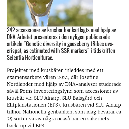
242 accessioner av krusbär har kartlagts med hjälp av
DNA. Arbetet presenteras i den nyligen publicerade
artikeln ”Genetic diversity in gooseberry (Ribes uva-
crispa), as estimated with SSR markers” i tidskriften
Scientia Horticulturae.
Projektet med krusbären inleddes med ett
examensarbete våren 2021, där Josefine
Nordlander med hjälp av DNA-analyser studerade
såväl Poms inventeringsfynd som accessioner av
krusbär vid SLU Alnarp, SLU Balsgård och
Elitplanstationen (EPS). Krusbären vid SLU Alnarp
tillhör Nationella genbanken, som idag bevarar ca
25 sorter varav några också har en säkerhets-
back-up vid EPS.