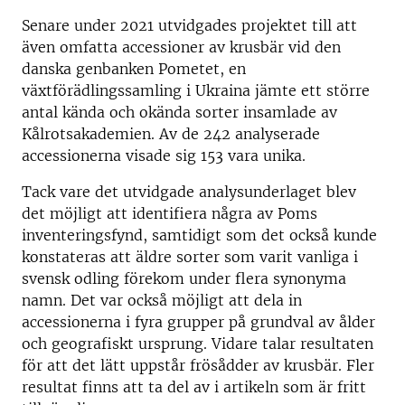
Senare under 2021 utvidgades projektet till att
även omfatta accessioner av krusbär vid den
danska genbanken Pometet, en
växtförädlingssamling i Ukraina jämte ett större
antal kända och okända sorter insamlade av
Kålrotsakademien. Av de 242 analyserade
accessionerna visade sig 153 vara unika.
Tack vare det utvidgade analysunderlaget blev
det möjligt att identifiera några av Poms
inventeringsfynd, samtidigt som det också kunde
konstateras att äldre sorter som varit vanliga i
svensk odling förekom under flera synonyma
namn. Det var också möjligt att dela in
accessionerna i fyra grupper på grundval av ålder
och geografiskt ursprung. Vidare talar resultaten
för att det lätt uppstår frösådder av krusbär. Fler
resultat finns att ta del av i artikeln som är fritt