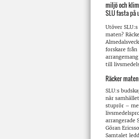
miljö och kli
SLU fasta på 
Utöver SLU:s
maten? Räcke
Almedalsvecka
forskare från
arrangemang 
till livsmede
Räcker maten?
SLU:s budskap
när samhället
stuprör – men
livsmedelspro
arrangerade 
Göran Ericsso
Samtalet ledd