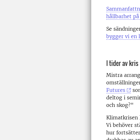
Sammanfattni
hållbarhet p
Se sändninge
bygger vi en 
I tider av kri
Mistra arrang
omställningen
Futures
som
deltog i semi
och skog?"
Klimatkrisen 
Vi behöver st
hur fortsätte