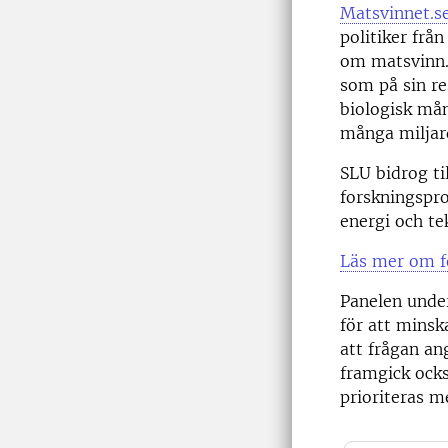
Matsvinnet.s
politiker frå
om matsvinn. 
som på sin re
biologisk mån
många miljar
SLU bidrog ti
forskningspro
energi och te
Läs mer om f
Panelen under
för att minsk
att frågan an
framgick ocks
prioriteras me