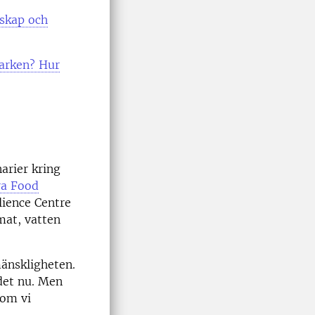
dskap och
arken? Hur
arier kring
ra Food
ience Centre
 mat, vatten
mänskligheten.
 det nu. Men
som vi