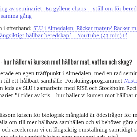
ng av seminariet: En gyllene chans – ställ om för bere
å samma gång
n i efterhand:
SLU i Almedalen: Räcker maten? Räcker m
långsiktigt hållbar beredskap? - YouTube (43 min)
s – hur håller vi kursen mot hållbar mat, vatten och skog?
erade en egen träffpunkt i Almedalen, med en rad semin
 till ett hållbart samhälle. Forskningsprogrammet
Mist
 leds av SLU i samarbete med RISE och Stockholm Recil
nariet "I tider av kris - hur håller vi kursen mot hållbar
liksom krisen för biologisk mångfald är ödesfrågor för 
älla om till mer hållbara samhällen och vi behöver göra
r och accelererar vi en långsiktig omställning samtidigt 