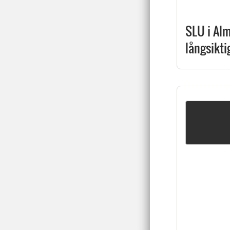
SLU i Al
långsikti