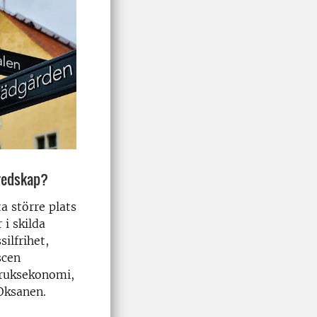
eredskap?
a större plats
i skilda
ilfrihet,
scen
bruksekonomi,
 Oksanen.