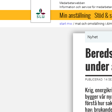
Medarbetarwebben
Information och service för medarbetar
Till startsida
Min anställning
Stöd & s
start mw
/
mat och omställning i Al
Nyhet
Bereds
under 
PUBLICERAD: 14 S
Krig, energikr
bygger vår ny
förstå hur sak
hav; brukande