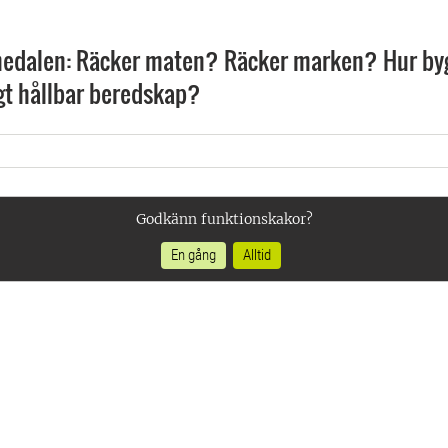
medalen: Räcker maten? Räcker marken? Hur byg
gt hållbar beredskap?
Godkänn funktionskakor?
En gång
Alltid