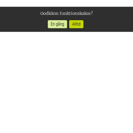
Godkänn funktionskakor?
En gång
Alltid