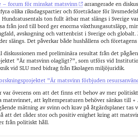
e – forum för minskat matsvinn
arrangerade en disku
n fyra olika riksdagspartier och företrädare för livsmedel
Hundratusentals ton fullt ätbar mat slängs i Sverige var
sa från jord till bord ger enorma växthusgasutsläpp, mi
gfald, avskogning och vattenbrist i Sverige och globalt.
der slängs. Det påverkar både hushållens och företagen
ll diskussionen med preliminära resultat från det pågåe
jektet ”Är matsvinn olagligt?”, som utförs vid Instituti
knik vid SLU med bidrag från Ekolagen miljöjuridik.
orskningsprojektet "Är matsvinn förbjuden resursanvän
 var överens om att det finns ett behov av mer politi
a matsvinnet, att kyltemperaturen behöver sänkas till +
gående mätning av svinn och krav på åtgärdsplaner tas v
å att det råder stor och positiv enighet kring att matsv
r från politiskt håll.