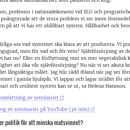
ndra akuta samhällskriser som pandemi och krig?
on, professor i nationalekonomi vid SLU och programche
 poängterade att de stora problem vi ser inom livsmede
en på att vi har ett ohållbart system. Hållbarhet och be
fråga oss vad systemet ska klara av att producera. Vi p
ingsgrad, men för vad och för vem? Självförsörjning av d
vi har nu? Eller en förflyttning mot en mer vegetabilisk 
ighet att öka vår självförsörjning? Nu när vi ser akuta kr
det långsiktiga målet. Jag blir rädd ibland när jag ser fö
temet i gamla hjulspår. Vi lappar och lagar istället för at
bart och resilient system kan se ut, sa Helena Hansson.
anfattning av seminariet
ning av seminariet på YouTube (36 min)
r politik för att minska matsvinnet?