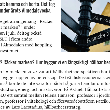
mat; hemma och borta. Det tog
under årets Almedalsvecka.
 eget arrangemang "Räcker
r marken?" under
n i juli, deltog också
 SLU i flera andra
i Almedalen med koppling
lssystemet.
 Räcker marken? Hur bygger vi en långsiktigt hållbar b
 i Almedalen 2022 var att hållbarhetsperspektiven bör t
 bygger upp en ny beredskap. De två diskussionerna sker 
 så borde de inte vara för båda frågorna handlar om foss
duktion, energi och insatsvaror. På Aktuell Hållbarhets 
SLU ett
samtal mellan Helena Hansson, professor i jord
n, professor i viltekologi och försvarsdebattören Patrik
es av Lars Laestadius, hållbarhetsstrateg.