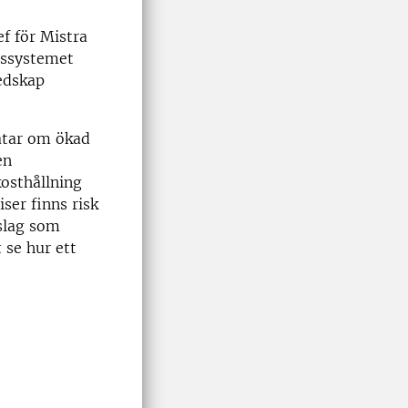
f för Mistra
lssystemet
redskap
ratar om ökad
en
kosthållning
iser finns risk
rslag som
t se hur ett