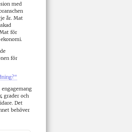
ssion med
sbranschen
je år. Mat
nskad
 Mat för
s ekonomi.
nde
onen för
dning?"
skt engagemang
 4 grader och
idare. Det
innet behöver