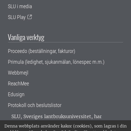
SLU i media
SLU Play
Vanliga verktyg
Proceedo (beställningar, fakturor)
Primula (ledighet, sjukanmälan, lönespec m.m.)
Webbmejl
ReachMee
Edusign
Protokoll och beslutslistor
SLU, Sveriges lantbruksuniversitet, har
verksamhet över hela Sverige. Huvudorter är
Denna webbplats använder kakor (cookies), som lagras i din
Alnarp, Uppsala och Umeå.
SLU är