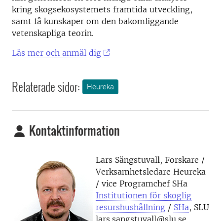
kring skogsekosystemets framtida utveckling,
samt få kunskaper om den bakomliggande
vetenskapliga teorin.
Läs mer och anmäl dig
Relaterade sidor:
Heureka
Kontaktinformation
Lars Sängstuvall, Forskare /
Verksamhetsledare Heureka
/ vice Programchef SHa
Institutionen för skoglig
resurshushållning
/
SHa
, SLU
lars.sangstuvall@slu.se,