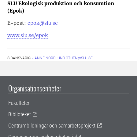
SLU Ekologisk produktion och konsumtion
(Epok)
E-post:
epok@slu.se
www.slu.se/epok
SIDANSVARIG:
JANNE.NORDLUND.OTHEN@SLU.SE
Organisationsenheter
Fakulteter
Biblioteket
Centrumbildningar och samarbetsprojekt
Gemensamma verksamhetsstödet