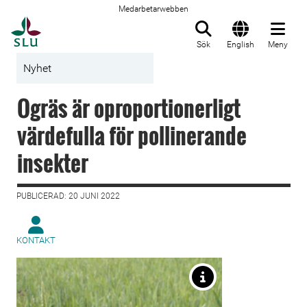
Medarbetarwebben
Till startsida
Sök
English
Meny
Nyhet
Ogräs är oproportionerligt
värdefulla för pollinerande
insekter
PUBLICERAD: 20 JUNI 2022
KONTAKT