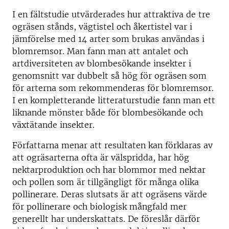
I en fältstudie utvärderades hur attraktiva de tre
ogräsen stånds, vägtistel och åkertistel var i
jämförelse med 14 arter som brukas användas i
blomremsor. Man fann man att antalet och
artdiversiteten av blombesökande insekter i
genomsnitt var dubbelt så hög för ogräsen som
för arterna som rekommenderas för blomremsor.
I en kompletterande litteraturstudie fann man ett
liknande mönster både för blombesökande och
växtätande insekter.
Författarna menar att resultaten kan förklaras av
att ogräsarterna ofta är välspridda, har hög
nektarproduktion och har blommor med nektar
och pollen som är tillgängligt för många olika
pollinerare. Deras slutsats är att ogräsens värde
för pollinerare och biologisk mångfald mer
generellt har underskattats. De föreslår därför