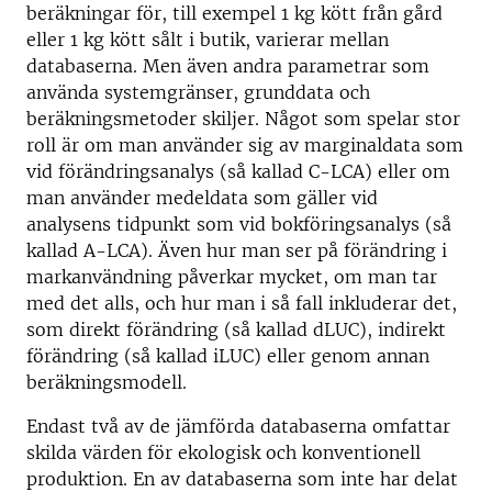
beräkningar för, till exempel 1 kg kött från gård
eller 1 kg kött sålt i butik, varierar mellan
databaserna. Men även andra parametrar som
använda systemgränser, grunddata och
beräkningsmetoder skiljer. Något som spelar stor
roll är om man använder sig av marginaldata som
vid förändringsanalys (så kallad C-LCA) eller om
man använder medeldata som gäller vid
analysens tidpunkt som vid bokföringsanalys (så
kallad A-LCA). Även hur man ser på förändring i
markanvändning påverkar mycket, om man tar
med det alls, och hur man i så fall inkluderar det,
som direkt förändring (så kallad dLUC), indirekt
förändring (så kallad iLUC) eller genom annan
beräkningsmodell.
Endast två av de jämförda databaserna omfattar
skilda värden för ekologisk och konventionell
produktion. En av databaserna som inte har delat