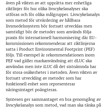
även på vikten av att upprätta mer enhetliga
riktlinjer för hur olika livscykelanalyser ska
utföras och för olika målgrupper. Livscykelanalys
som metod för utvärdering av hållbara
livsmedelssystem bör fortsatt utvecklas men
samtidigt bör de metoder som används följa
praxis för internationell harmonisering där EU-
kommissionen rekommenderar att riktlinjerna
satta i Product Environmental Footprint (PEF)
följs. Till exempel är rekommendationen inom
PEF vad gäller markanvändning att dLUC ska
användas men inte iLUC då det sistnämnda har
för stora osäkerheter i metoden. Även vikten av
fortsatt utveckling av metoder som har
funktionell enhet som representerar
näringsintaget poängteras.
Syntesen ger sammantaget en bra genomgång av
livscykelanalys som metod, vad man ska tänka på