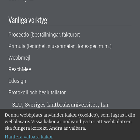
Vanliga verktyg
Proceedo (beställningar, fakturor)
Primula (ledighet, sjukanmälan, lönespec m.m.)
Webbmejl
ReachMee
Edusign
Protokoll och beslutslistor
SLU, Sveriges lantbruksuniversitet, har
verksamhet över hela Sverige. Huvudorter är
Denna webbplats använder kakor (cookies), som lagras i din
Alnarp, Uppsala och Umeå.
SLU är
webbläsare. Vissa kakor är nödvändiga för att webbplatsen
miljöcertifierat enligt ISO 14001. •
Telefon:
ska fungera korrekt. Andra är valbara.
018-67 10 00 • Org nr: 202100-2817 •
Om
Hantera valbara kakor