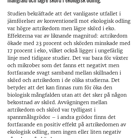
mångfald och lägre skörd i ekologisk odling.
Studien bekräftade att det vanligaste utfallet i
jämförelser av konventionell mot ekologisk odling
var högre artrikedom men lägre skörd i eko.
Effekterna var av liknande magnitud: artrikedom
ökade med 23 procent och skörden minskade med
17 procent i eko, vilket också ligger i ungefärlig
linje med tidigare studier. Det var bara för växter
och mikrober som det fanns ett negativt men
fortfarande svagt samband mellan skillnaden i
skörd och artrikedom i de olika studierna. Det
betyder att det kan finnas rum för öka den
biologisk mångfalden utan att det sker på någon
bekostnad av skörd. Avvägningen mellan
artrikedom och skörd var tydligast i
spannmålsgrödor – i andra grödor finns det
fortfarande en positiv effekt på artrikedomen av
ekologisk odling, men ingen eller liten negativ