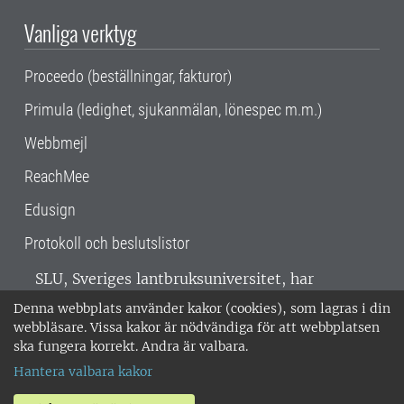
Vanliga verktyg
Proceedo (beställningar, fakturor)
Primula (ledighet, sjukanmälan, lönespec m.m.)
Webbmejl
ReachMee
Edusign
Protokoll och beslutslistor
SLU, Sveriges lantbruksuniversitet, har
verksamhet över hela Sverige. Huvudorter är
Denna webbplats använder kakor (cookies), som lagras i din
Alnarp, Uppsala och Umeå.
SLU är
webbläsare. Vissa kakor är nödvändiga för att webbplatsen
miljöcertifierat enligt ISO 14001. •
Telefon:
ska fungera korrekt. Andra är valbara.
018-67 10 00 • Org nr: 202100-2817 •
Om
Hantera valbara kakor
medarbetarwebben
•
SLU:s fakturaadress
•