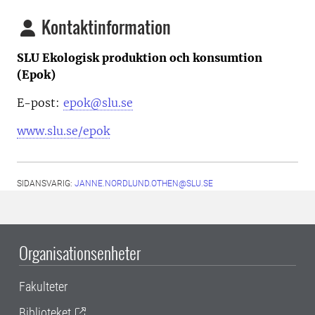
Kontaktinformation
SLU Ekologisk produktion och konsumtion
(Epok)
E-post:
epok@slu.se
www.slu.se/epok
SIDANSVARIG:
JANNE.NORDLUND.OTHEN@SLU.SE
Organisationsenheter
Fakulteter
Biblioteket