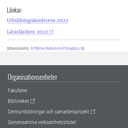
Länkar:
Utbildningskonferens 2022
Lärarlärdom 2022
SIDANSVARIG:
INTERNKOMMUNIKATION@SLU.SE
Organisationsenheter
Fakulteter
Biblioteket
Centrumbildningar och samarbetsprojekt
Gemensamma verksamhetsstödet