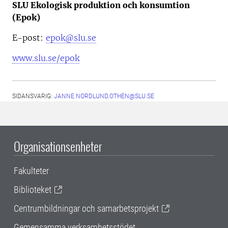
SLU Ekologisk produktion och konsumtion
(Epok)
E-post:
epok@slu.se
www.slu.se/epok
SIDANSVARIG:
JANNE.NORDLUND.OTHEN@SLU.SE
Organisationsenheter
Fakulteter
Biblioteket
Centrumbildningar och samarbetsprojekt
Gemensamma verksamhetsstödet