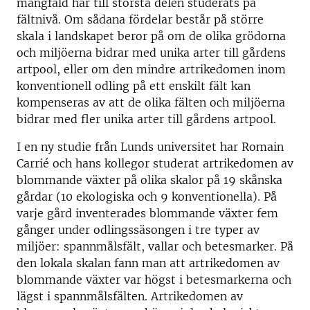
mångfald har till största delen studerats på
fältnivå. Om sådana fördelar består på större
skala i landskapet beror på om de olika grödorna
och miljöerna bidrar med unika arter till gårdens
artpool, eller om den mindre artrikedomen inom
konventionell odling på ett enskilt fält kan
kompenseras av att de olika fälten och miljöerna
bidrar med fler unika arter till gårdens artpool.
I en ny studie från Lunds universitet har Romain
Carrié och hans kollegor studerat artrikedomen av
blommande växter på olika skalor på 19 skånska
gårdar (10 ekologiska och 9 konventionella). På
varje gård inventerades blommande växter fem
gånger under odlingssäsongen i tre typer av
miljöer: spannmålsfält, vallar och betesmarker. På
den lokala skalan fann man att artrikedomen av
blommande växter var högst i betesmarkerna och
lägst i spannmålsfälten. Artrikedomen av