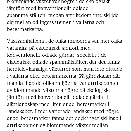
blommande växter var högre i de ekologiskt
jämfört med konventionellt odlade
spannmålsfälten, medan artrikedom inte skiljde
sig mellan odlingssystemen i vallarna och
betesmarkerna.
Växtsamhällena i de olika miljöerna var mer olika
varandra på ekologiskt jämfört med
konventionellt odlade gårdar, speciellt i de
ekologiskt odlade spannmålsfälten där det fanns
herbicid-känsliga växtarter som man inte hittade
i vallarna eller betesmarkerna. På gårdskalan när
man la ihop de olika miljöerna var artrikedomen
av blommande växterna högre på ekologiskt
jämfört med konventionellt odlade gårdar i
slättlandskap med liten andel betesmarker i
landskapet. I mer varierade landskap med högre
andel betesmarker fanns det dock inget skillnad i
artrikedomen av blommande växter mellan