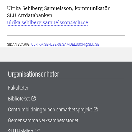
Ulrika Sehlberg Samuelsson, kommunikatör
SLU Artdatabanken
ulrika.sehlberg.samuelsson@slu.se
SIDANSVARIG:
ULRIKA.SEHLBERG.SAMUELSSON@SLU.SE
Organisationsenheter
Fakulteter
Biblioteket
Centrumbildningar och samarbetsprojekt
Gemensamma verksamhetsstödet
SLU Holding