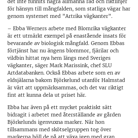
det inte funnits några allmänna råd och riktlinjer
för hänsyn till mångfalden, som statliga vägar har
genom systemet med ”Artrika vägkanter”.
– Ebba Werners arbete med Blomrika vägkanter
är ett utmärkt exempel på enastående insats för
bevarande av biologisk mångfald. Genom Ebbas
förtjänst har nu ängens blommor, fjärilar och
vildbin hittat nya hem längs med Sveriges
vägkanter, säger Mark Marissink, chef SLU
Artdatabanken. Också Ebbas arbete som en av
eldsjälarna bakom Björkelund utanför Halmstad
är värt att uppmärksammas, och det var riktigt
fint att kunna dela ut priset här.
Ebba har även på ett mycket praktiskt sätt
bidragit i arbetet med återställande av gården
Björkelunds igenvuxna marker. När hon
tillsammans med skötselgruppen tog över
markerna höll de på att växa igen med gran.