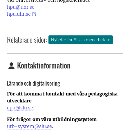
vid Universitets- och högskolerådet
hpu@uhr.se
hpu.uhr.se
Relaterade sidor:
Nyheter för SLU:s medarbetare
Kontaktinformation
Lärande och digitalisering
För att komma i kontakt med våra pedagogiska
utvecklare
epu@slu.se
.
För frågor om våra utbildningssystem
utb-system@slu.se
.