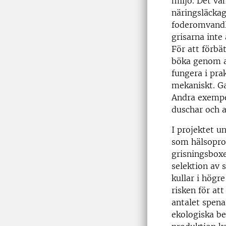
miljö. Det va
näringsläcka
foderomvandli
grisarna inte
För att förbä
böka genom at
fungera i pra
mekaniskt. G
Andra exempel
duschar och 
I projektet u
som hälsopro
grisningsbox
selektion av 
kullar i högr
risken för at
antalet spena
ekologiska be