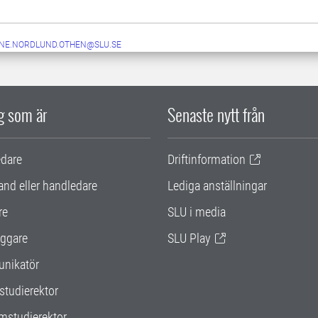
NE.NORDLUND.OTHEN@SLU.SE
ig som är
Senaste nytt från
edare
Driftinformation
and eller handledare
Lediga anställningar
re
SLU i media
ggare
SLU Play
nikatör
studierektor
mstudierektor