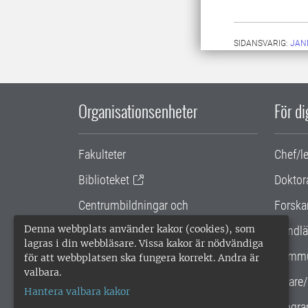
SIDANSVARIG:
JAN
Organisationsenheter
För d
Fakulteter
Chef/l
Biblioteket
Doktor
Centrumbildningar och
Forska
samarbetsprojekt
Denna webbplats använder kakor (cookies), som
Handlä
lagras i din webbläsare. Vissa kakor är nödvändiga
Gemensamma verksamhetsstödet
Kommu
för att webbplatsen ska fungera korrekt. Andra är
valbara.
SLU Holding
Lärare/
Hantera valbara kakor
Progra