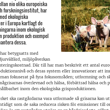
lan nio olika europeiska
h forskningsinstitut, har
med ekologiska
er i Europa kartlagt de
ningarna inom ekologisk
n produktion och exempel
antera dessa.
 har betygsatts med
jurvälfärd, miljöpåverkan
eringskostnad. Där till har man beskrivit ett antal eur
duktionsnivå och deras system eller innovationer att insp
 man fokuserat på fyra fokusområden; utformning och sk
mågrisarnas överlevnad och hälsa, förbättrad hälsa och 
 hållbarhet inom den ekologiska grisproduktionen.
erket ska rastgårdarna vara utformade så grisarna kan ut
tidigt som de saka reducera risken för emissioner till