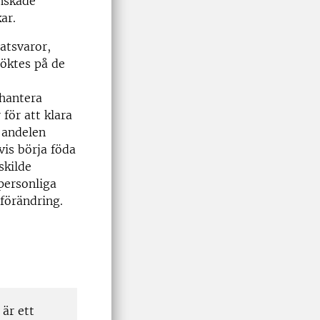
nskade
ar.
atsvaror,
söktes på de
 hantera
 för att klara
 andelen
is börja föda
skilde
personliga
 förändring.
är ett