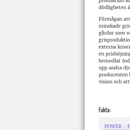
produktion k
dödligheten ä
Förmågan att 
minskade gris
gårdar som val
grisproduktio
externa krise
en prishöjnin
hemodlat fode
upp andra dju
producenten h
vision och at
Fakta:
POWER - Pr