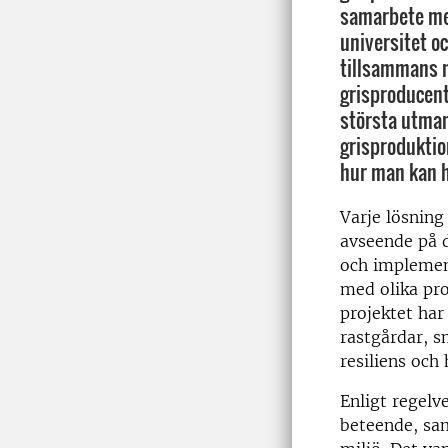
samarbete mel
universitet oc
tillsammans 
grisproducent
största utma
grisproduktio
hur man kan h
Varje lösning
avseende på d
och implement
med olika pro
projektet har
rastgårdar, s
resiliens och
Enligt regelv
beteende, sam