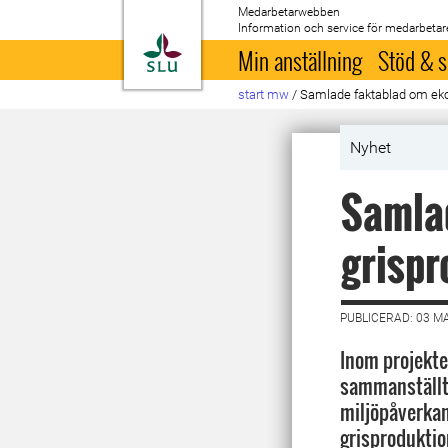
Medarbetarwebben
Information och service för medarbetar
Till startsida
Min anställning
Stöd & s
start mw
/
Samlade faktablad om eko
Nyhet
Samlad
grispr
PUBLICERAD: 03 M
Inom projekt
sammanställt 
miljöpåverkan
grisproduktio