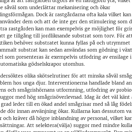
nliga är att rastgården utgörs av en hårdgjord yta, vilke
ge såväl som underlättar mekanisering och ökar
ngsförmågan. Dock är rastgårdarna ofta kala vilket kan l
 använder dem och att de inte ger den stimulering som d
ttra rastgården kan man exempelvis ge möjlighet för gri
t ge tillgång till jordliknande substrat som torv. För at
ktiken behöver substratet kunna fyllas på och utrymmet
ammalt substrat kan sedan användas som gödning i växt
 som presenteras är exempelvis utfodring av ensilage i
automatiska gödselskrapor utomhus.
ndersöktes olika skötselrutiner för att minska såväl små
blem hos unga djur. Interventionerna handlade bland a
ens och smågrishörnans utformning, utfodring av probio
suggor med hög smågrisöverlevnad. Idag är det väl känt 
e grad leder till en ökad andel smågrisar med så låg födel
t de dör innan avvänjning ökar. Kullarna kan dessutom va
r och kräver då högre inblandning av personal, vilket kan
sättningar. Att selektera(välja) suggor med mindre kulla