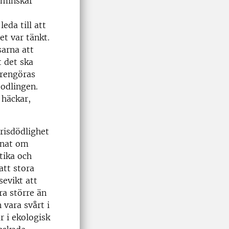
t minskar
eda till att
et var tänkt.
sarna att
t det ska
 rengöras
odlingen.
 häckar,
grisdödlighet
nnat om
tika och
att stora
sevikt att
ra större än
 vara svårt i
r i ekologisk