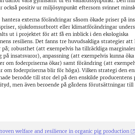
an därför vara gynnsamt ur en välfärdssynpunkt. Den mi
r också positiv ur miljösynpunkt eftersom svinnet minsk
hantera externa förändringar såsom ökade priser på ins
priser, sjukdomsutbrott eller klimatförändringar under
ts ut i projektet för att få en inblick i den ekologiska
nens resiliens. Det fanns tre huvudsakliga strategier att
r på; robusthet (att exempelvis ha tillräckliga marginaler
g på insatsvaror), anpassning (att exempelvis kunna öka
r om foderpriserna ökar) samt förändring (att exempelv
r om foderpriserna blir för höga). Vilken strategi den en
ade berodde till stor del på den enskilde producentens 
tityd, men även beroende på gårdens förutsättningar till
oven welfare and resilience in organic pig production