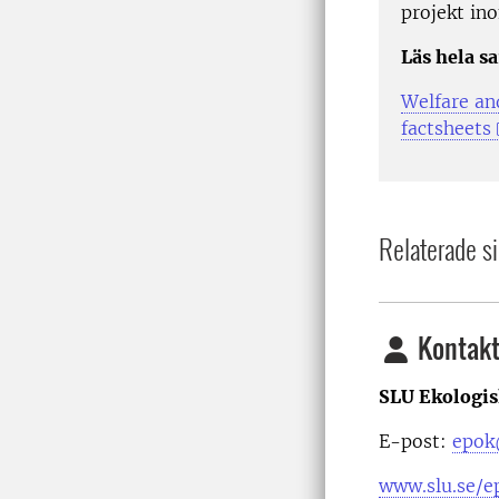
projekt in
Läs hela s
Welfare an
factsheets
Relaterade si
Kontakt
SLU Ekologis
E-post:
epok
www.slu.se/e