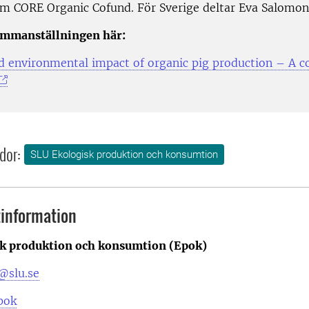
om CORE Organic Cofund. För Sverige deltar Eva Salomon 
ammanställningen här:
d environmental impact of organic pig production – A co
dor:
SLU Ekologisk produktion och konsumtion
information
k produktion och konsumtion (Epok)
@slu.se
pok