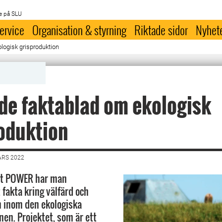
e på SLU
ervice
Organisation & styrning
Riktade sidor
Nyhet
logisk grisproduktion
e faktablad om ekologisk
oduktion
ARS 2022
et POWER har man
fakta kring välfärd och
 inom den ekologiska
nen. Projektet, som är ett