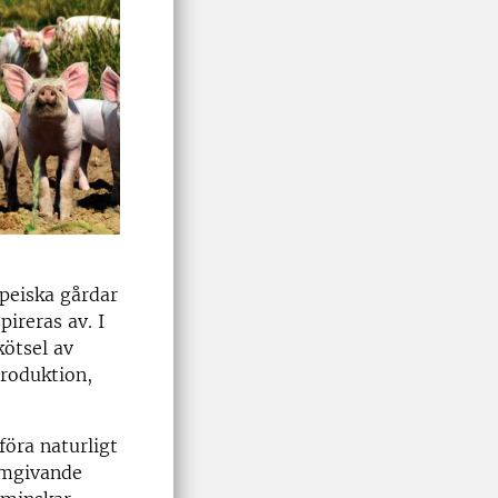
opeiska gårdar
ireras av. I
ötsel av
produktion,
föra naturligt
 omgivande