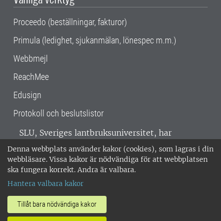
Proceedo (beställningar, fakturor)
Primula (ledighet, sjukanmälan, lönespec m.m.)
Webbmejl
ReachMee
Edusign
Protokoll och beslutslistor
SLU, Sveriges lantbruksuniversitet, har
verksamhet över hela Sverige. Huvudorter är
Denna webbplats använder kakor (cookies), som lagras i din
Alnarp, Uppsala och Umeå.
SLU är
webbläsare. Vissa kakor är nödvändiga för att webbplatsen
miljöcertifierat enligt ISO 14001. •
Telefon:
ska fungera korrekt. Andra är valbara.
018-67 10 00 • Org nr: 202100-2817 •
Om
Hantera valbara kakor
medarbetarwebben
•
SLU:s fakturaadress
•
Om SLU:s webbplatser
•
Vid KRIS
Tillåt bara nödvändiga kakor
•
Hantera kakor
•
Behandling av