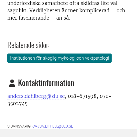
underjordiska samarbete ofta skildras lite väl
sagolikt. Verkligheten är mer komplicerad – och
mer fascinerande – än så.
Relaterade sidor:
Institutionen för skoglig mykologi och växtpatologi
Kontaktinformation
anders.dahlberg@slu.se
, 018-671598, 070-
3502745
SIDANSVARIG:
CAJSA.LITHELL@SLU.SE