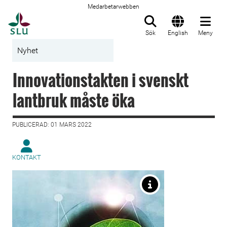
Medarbetarwebben
Till startsida
Sök
English
Meny
Nyhet
Innovationstakten i svenskt
lantbruk måste öka
PUBLICERAD: 01 MARS 2022
KONTAKT