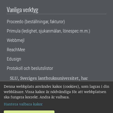
Vanliga verktyg
Proceedo (beställningar, fakturor)
Primula (ledighet, sjukanmälan, lönespec m.m.)
Webbmejl
ReachMee
Edusign
Protokoll och beslutslistor
SLU, Sveriges lantbruksuniversitet, har
verksamhet över hela Sverige. Huvudorter är
Denna webbplats använder kakor (cookies), som lagras i din
Alnarp, Uppsala och Umeå.
SLU är
webbläsare. Vissa kakor är nödvändiga för att webbplatsen
miljöcertifierat enligt ISO 14001. •
Telefon:
ska fungera korrekt. Andra är valbara.
018-67 10 00 • Org nr: 202100-2817 •
Om
Hantera valbara kakor
medarbetarwebben
•
SLU:s fakturaadress
•