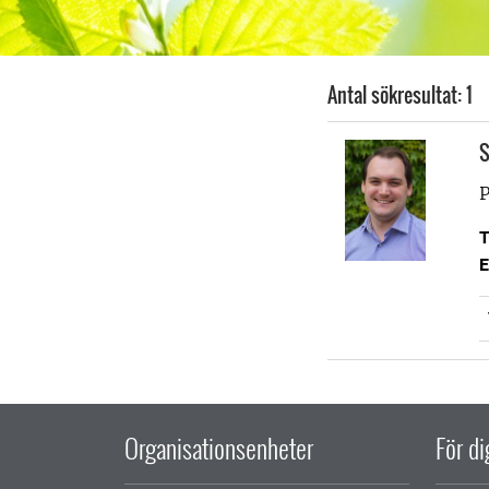
Antal sökresultat: 1
S
P
T
E
Organisationsenheter
För d