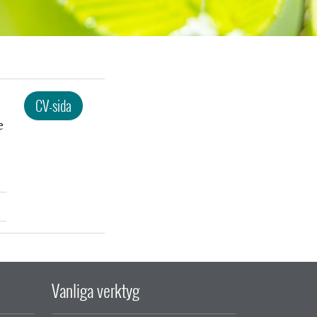
CV-sida
e
Vanliga verktyg