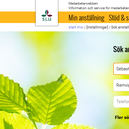
Medarbetarwebben
Information och service för medarbetar
Till startsida
Min anställning
Stöd & s
start mw
/
[Inställningar]
/
Sök anstäl
Sök a
Fler sö