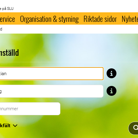
e på SLU
ervice
Organisation & styrning
Riktade sidor
Nyhet
ld
nställd
Förnamn
Efternamn
Telefonnummer
kfält