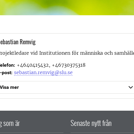
ebastian Remvig
rojektledare vid
Institutionen för människa och samhäll
+4640415432, +46730375318
elefon:
sebastian.remvig@slu.se
-post:
Visa mer
ig som är
Senaste nytt från