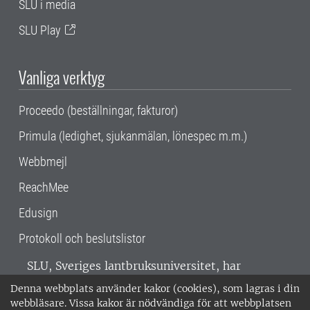
SLU i media
SLU Play
Vanliga verktyg
Proceedo (beställningar, fakturor)
Primula (ledighet, sjukanmälan, lönespec m.m.)
Webbmejl
ReachMee
Edusign
Protokoll och beslutslistor
SLU, Sveriges lantbruksuniversitet, har
verksamhet över hela Sverige. Huvudorter är
Denna webbplats använder kakor (cookies), som lagras i din
Alnarp, Uppsala och Umeå.
SLU är
webbläsare. Vissa kakor är nödvändiga för att webbplatsen