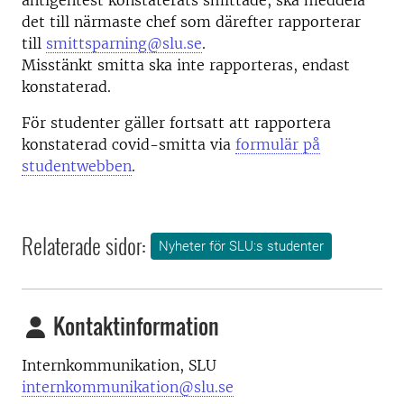
antigentest konstaterats smittade, ska meddela
det till närmaste chef som därefter rapporterar
till
smittsparning@slu.se
.
Misstänkt smitta ska inte rapporteras, endast
konstaterad.
För studenter gäller fortsatt att rapportera
konstaterad covid-smitta via
formulär på
studentwebben
.
Relaterade sidor:
Nyheter för SLU:s studenter
Kontaktinformation
Internkommunikation, SLU
internkommunikation@slu.se