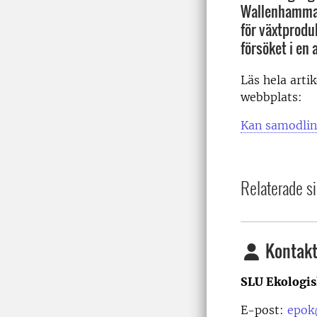
Wallenhammar,
för växtprodu
försöket i en 
Läs hela arti
webbplats:
Kan samodlin
Relaterade si
Kontakt
SLU Ekologis
E-post:
epok