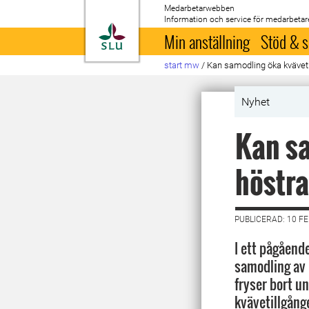
Medarbetarwebben
Information och service för medarbetar
Till startsida
Min anställning
Stöd & s
start mw
/
Kan samodling öka kväveti
Nyhet
Kan sa
höstr
PUBLICERAD: 10 F
I ett pågåend
samodling av 
fryser bort u
kvävetillgång