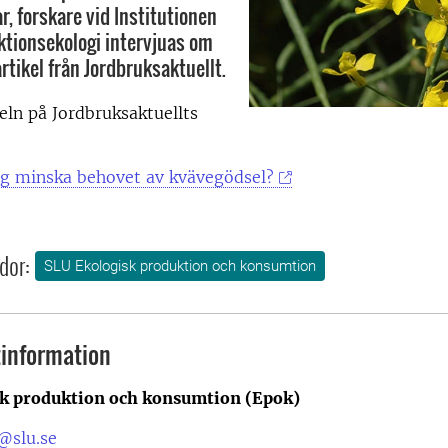
 forskare vid Institutionen
ktionsekologi intervjuas om
artikel från Jordbruksaktuellt.
keln på Jordbruksaktuellts
g minska behovet av kvävegödsel?
dor:
SLU Ekologisk produktion och konsumtion
information
k produktion och konsumtion (Epok)
@slu.se