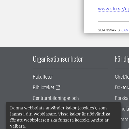
www.slu.se/e
SIDANSVARIG:
JAN
Organisationsenheter
För d
Fakulteter
Chef/l
Biblioteket
Doktor
Centrumbildningar och
Forska
samarbetsprojekt
Denna webbplats använder kakor (cookies), som
Handlä
lagras i din webbläsare. Vissa kakor är nödvändiga
Gemensamma verksamhetsstödet
Kommu
för att webbplatsen ska fungera korrekt. Andra är
valbara.
SLU Holding