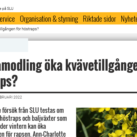
e på SLU
ervice
Organisation & styrning
Riktade sidor
Nyhet
llgången för höstraps?
modling öka kvävetillgånge
aps?
EBRUARI 2022
e försök från SLU testas om
höstraps och baljväxter som
nder vintern kan öka
en för rapsen. Ann-Charlotte