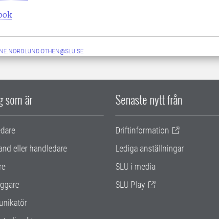
pok
NE.NORDLUND.OTHEN@SLU.SE
ig som är
Senaste nytt från
edare
Driftinformation
and eller handledare
Lediga anställningar
re
SLU i media
ggare
SLU Play
nikatör