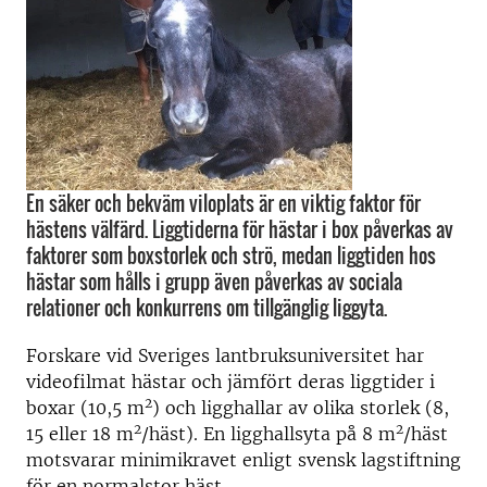
En säker och bekväm viloplats är en viktig faktor för
hästens välfärd. Liggtiderna för hästar i box påverkas av
faktorer som boxstorlek och strö, medan liggtiden hos
hästar som hålls i grupp även påverkas av sociala
relationer och konkurrens om tillgänglig liggyta.
Forskare vid Sveriges lantbruksuniversitet har
videofilmat hästar och jämfört deras liggtider i
2
boxar (10,5 m
) och ligghallar av olika storlek (8,
2
2
15 eller 18 m
/häst). En ligghallsyta på 8 m
/häst
motsvarar minimikravet enligt svensk lagstiftning
för en normalstor häst.