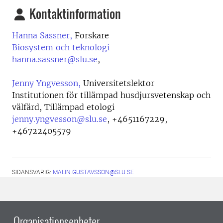
Kontaktinformation
Hanna Sassner,
Forskare
Biosystem och teknologi
hanna.sassner@slu.se
,
Jenny Yngvesson,
Universitetslektor
Institutionen för tillämpad husdjursvetenskap och
välfärd, Tillämpad etologi
jenny.yngvesson@slu.se
,
+4651167229,
+46722405579
SIDANSVARIG:
MALIN.GUSTAVSSON@SLU.SE
Organisationsenheter