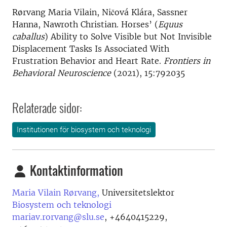
Rørvang Maria Vilain, Ničová Klára, Sassner
Hanna, Nawroth Christian. Horses’ (
Equus
caballus
) Ability to Solve Visible but Not Invisible
Displacement Tasks Is Associated With
Frustration Behavior and Heart Rate.
Frontiers in
Behavioral Neuroscience
(2021), 15:792035
Relaterade sidor:
Institutionen för biosystem och teknologi
Kontaktinformation
Maria Vilain Rørvang,
Universitetslektor
Biosystem och teknologi
mariav.rorvang@slu.se
,
+4640415229,