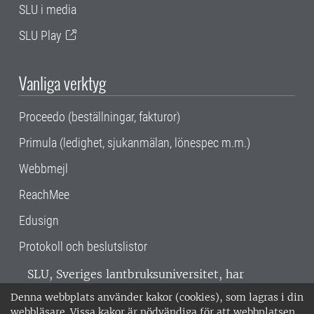
SLU i media
SLU Play
Vanliga verktyg
Proceedo (beställningar, fakturor)
Primula (ledighet, sjukanmälan, lönespec m.m.)
Webbmejl
ReachMee
Edusign
Protokoll och beslutslistor
SLU, Sveriges lantbruksuniversitet, har
verksamhet över hela Sverige. Huvudorter är
Denna webbplats använder kakor (cookies), som lagras i din
Alnarp, Uppsala och Umeå.
SLU är
webbläsare. Vissa kakor är nödvändiga för att webbplatsen