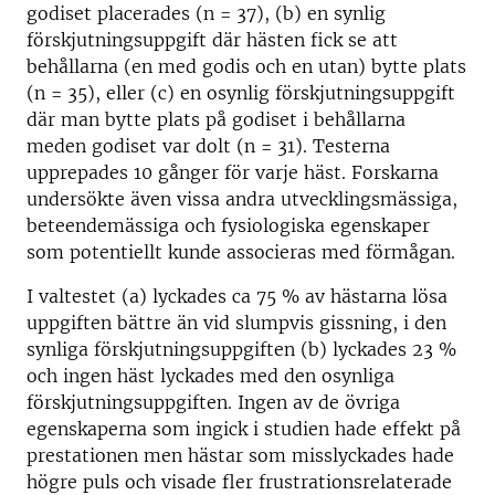
godiset placerades (n = 37), (b) en synlig
förskjutningsuppgift där hästen fick se att
behållarna (en med godis och en utan) bytte plats
(n = 35), eller (c) en osynlig förskjutningsuppgift
där man bytte plats på godiset i behållarna
meden godiset var dolt (n = 31). Testerna
upprepades 10 gånger för varje häst. Forskarna
undersökte även vissa andra utvecklingsmässiga,
beteendemässiga och fysiologiska egenskaper
som potentiellt kunde associeras med förmågan.
I valtestet (a) lyckades ca 75 % av hästarna lösa
uppgiften bättre än vid slumpvis gissning, i den
synliga förskjutningsuppgiften (b) lyckades 23 %
och ingen häst lyckades med den osynliga
förskjutningsuppgiften. Ingen av de övriga
egenskaperna som ingick i studien hade effekt på
prestationen men hästar som misslyckades hade
högre puls och visade fler frustrationsrelaterade