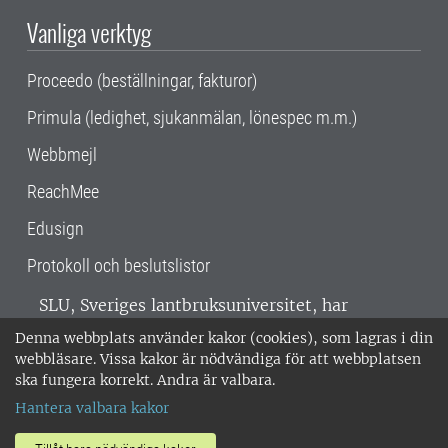
Vanliga verktyg
Proceedo (beställningar, fakturor)
Primula (ledighet, sjukanmälan, lönespec m.m.)
Webbmejl
ReachMee
Edusign
Protokoll och beslutslistor
SLU, Sveriges lantbruksuniversitet, har
verksamhet över hela Sverige. Huvudorter är
Denna webbplats använder kakor (cookies), som lagras i din
Alnarp, Uppsala och Umeå.
SLU är
webbläsare. Vissa kakor är nödvändiga för att webbplatsen
miljöcertifierat enligt ISO 14001. •
Telefon:
ska fungera korrekt. Andra är valbara.
018-67 10 00 • Org nr: 202100-2817 •
Om
Hantera valbara kakor
medarbetarwebben
•
SLU:s fakturaadress
•