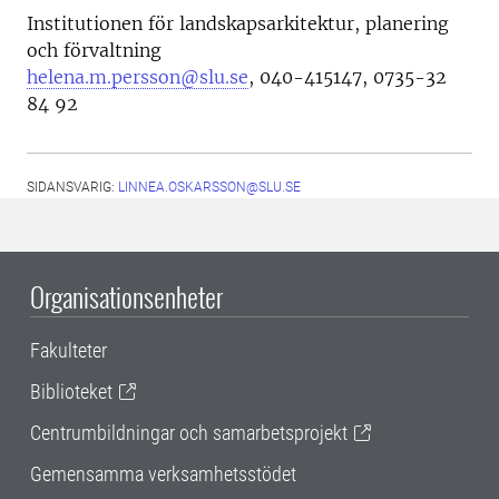
Institutionen för landskapsarkitektur, planering
och förvaltning
helena.m.persson@slu.se
, 040-415147, 0735-32
84 92
SIDANSVARIG:
LINNEA.OSKARSSON@SLU.SE
Organisationsenheter
Fakulteter
Biblioteket
Centrumbildningar och samarbetsprojekt
Gemensamma verksamhetsstödet