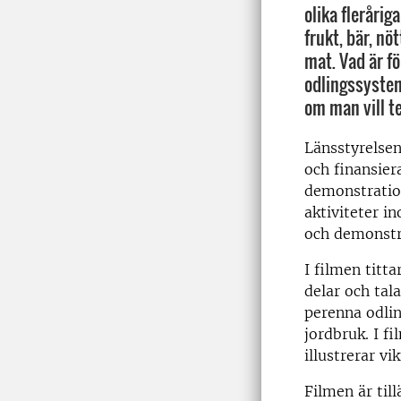
olika flerårig
frukt, bär, nöt
mat. Vad är f
odlingssyste
om man vill te
Länsstyrelsen
och finansier
demonstratio
aktiviteter i
och demonstra
I filmen titt
delar och tal
perenna odlin
jordbruk. I 
illustrerar vi
Filmen är til