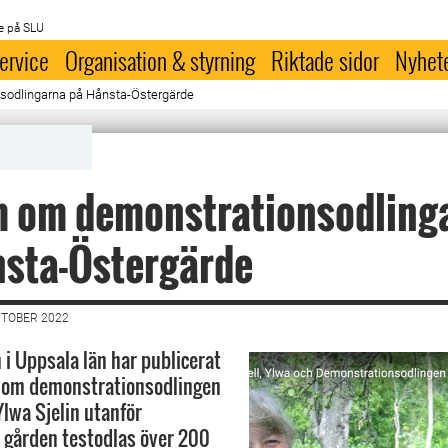
e på SLU
ervice
Organisation & styrning
Riktade sidor
Nyhet
sodlingarna på Hånsta-Östergärde
m om demonstrationsodling
nsta-Östergärde
KTOBER 2022
 i Uppsala län har publicerat
m om demonstrationsodlingen
Ylwa Sjelin utanför
 gården testodlas över 200