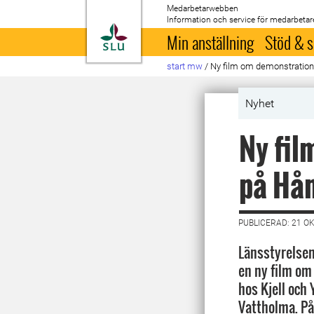
Medarbetarwebben
Information och service för medarbetar
Till startsida
Min anställning
Stöd & s
start mw
/
Ny film om demonstration
Nyhet
Ny fil
på Hå
PUBLICERAD: 21 O
Länsstyrelsen
en ny film o
hos Kjell och 
Vattholma. På