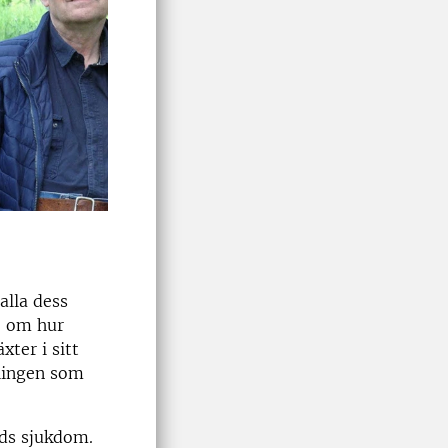
alla dess
) om hur
ter i sitt
lingen som
tids sjukdom.