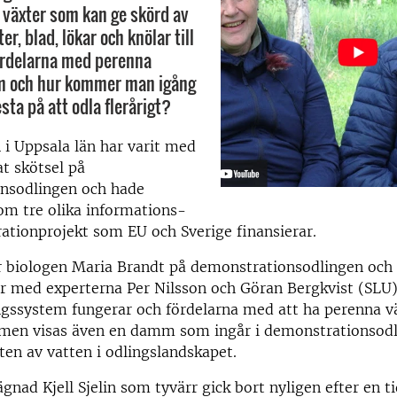
a växter som kan ge skörd av
ter, blad, lökar och knölar till
ördelarna med perenna
m och hur kommer man igång
sta på att odla flerårigt?
 i Uppsala län har varit med
at skötsel på
nsodlingen och hade
nom tre olika informations-
tionprojekt som EU och Sverige finansierar.
ar biologen Maria Brandt på demonstrationsodlingen och 
ar med experterna Per Nilsson och Göran Bergkvist (SLU
gssystem fungerar och fördelarna med att ha perenna väx
filmen visas även en damm som ingår i demonstrationsod
kten av vatten i odlingslandskapet.
lägnad Kjell Sjelin som tyvärr gick bort nyligen efter en 