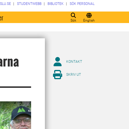
SLU.SE
STUDENTWEBB
BIBLIOTEK
SÖK PERSONAL
er
Sök
English
arna
KONTAKT
SKRIV UT