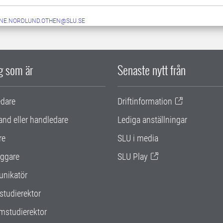
NE.NORDLUND.OTHEN@SLU.SE
ig som är
Senaste nytt från
edare
Driftinformation
and eller handledare
Lediga anställningar
re
SLU i media
ggare
SLU Play
nikatör
studierektor
mstudierektor