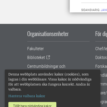
SIDANSVARIG:
JAN
Organisationsenheter
För d
Fakulteter
Chef/l
Biblioteket
Doktor
Centrumbildningar och
Forska
samarbetsprojekt
Denna webbplats använder kakor (cookies), som
Handlä
lagras i din webbläsare. Vissa kakor är nödvändiga
Gemensamma verksamhetsstödet
Kommu
för att webbplatsen ska fungera korrekt. Andra är
valbara.
SLU Holding
Lärare/
Hantera valbara kakor
Progra
Tillåt bara nödvändiga kakor