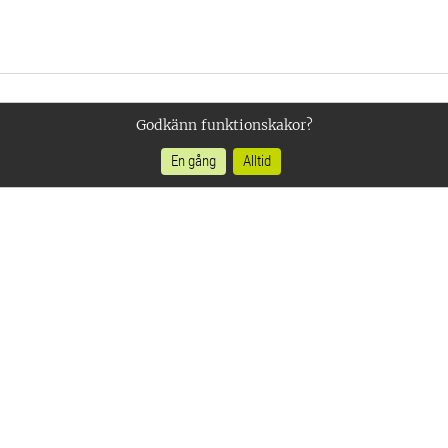
Godkänn funktionskakor?
En gång
Alltid