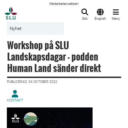
Medarbetarwebben
Till startsida
Sök
English
Meny
Nyhet
Workshop på SLU
Landskapsdagar - podden
Human Land sänder direkt
PUBLICERAD: 04 OKTOBER 2022
KONTAKT